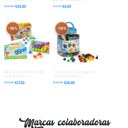
PCS. BRIGHT C.
6MOD.PRIMARY C.
€
39.90
€
35.95
€
4.20
€
3.50
-16%
-10%
45319 SUPERPEGS 32
31820 PEGS 20 MM 650
PCS BRIGHT C.
PCS.PRIMARY C.
€
20.90
€
17.50
€
39.90
€
35.95
Marcas colaboradoras