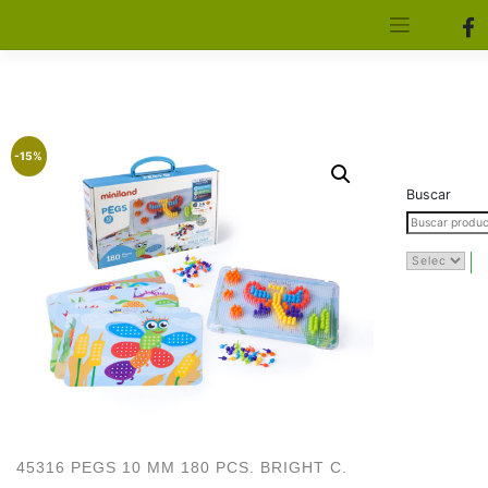
[aws_search_form]
Elfa Experience – Onil – Alicante
-15%
Buscar
45316 PEGS 10 MM 180 PCS. BRIGHT C.