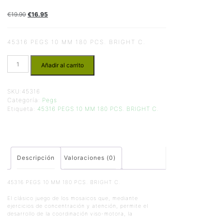
€
19.90
€
16.95
45316 PEGS 10 MM 180 PCS. BRIGHT C.
Añadir al carrito
SKU:
45316
Categoría:
Pegs
Etiqueta:
45316 PEGS 10 MM 180 PCS. BRIGHT C.
Descripción
Valoraciones (0)
45316 PEGS 10 MM 180 PCS. BRIGHT C.
El clásico juego de los mosaicos que, mediante
ejercicios de concentración y atención, permite el
desarrollo de la coordinación viso-motora, la