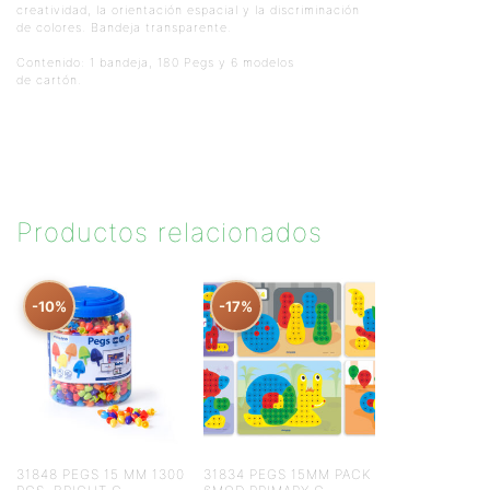
creatividad, la orientación espacial y la discriminación
de colores. Bandeja transparente.
Contenido: 1 bandeja, 180 Pegs y 6 modelos
de cartón.
Productos relacionados
-10%
-17%
31848 PEGS 15 MM 1300
31834 PEGS 15MM PACK