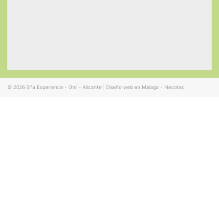
© 2026
Elfa Experience - Onil - Alicante
|
Diseño web en Málaga - Necotec