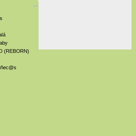
s
alá
aby
O (REBORN)
Muñec@s