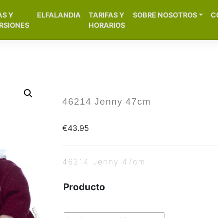
[aws_search_form]
AS Y
ELFALANDIA
TARIFAS Y
SOBRE NOSOTROS
C
– Alicante
RSIONES
HORARIOS
46214 Jenny 47cm
€
43.95
46214 Jenny 47cm
Producto