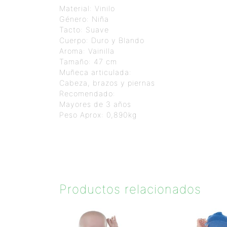
Material: Vinilo
Género: Niña
Tacto: Suave
Cuerpo: Duro y Blando
Aroma: Vainilla
Tamaño: 47 cm
Muñeca articulada:
Cabeza, brazos y piernas
Recomendado:
Mayores de 3 años
Peso Aprox: 0,890kg
Productos relacionados