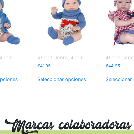
 47cm
46123 Jenny 47cm
46215 Jen
€
41.95
€
44.95
opciones
Seleccionar opciones
Seleccionar
Marcas colaboradoras