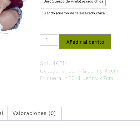
Duro(cuerpo de vinilo)sexado chica
Blando (cuerpo de tela)sexado chica
Añadir al carrito
SKU:
46214
Categoría:
John & Jenny 47cm
Etiqueta:
46214 Jenny 47cm
al
Valoraciones (0)