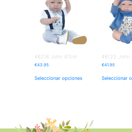
46216 John 47cm
46122 John
€
43.95
€
41.95
Seleccionar opciones
Seleccionar 