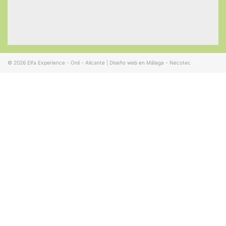
© 2026
Elfa Experience - Onil - Alicante
|
Diseño web en Málaga - Necotec