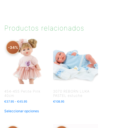
Productos relacionados
-34%
454-455 Petite Pink
3070 REBORN LUKA
40cm
PASTEL estuche
€
37.95
-
€
45.95
€
108.95
Seleccionar opciones