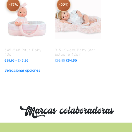
-17%
-22%
545-548 Pitus Baby
3151 Sweet Baby Star
40cm
Estuche 42cm
€
29.95
-
€
43.95
€
69.95
€
54.50
Seleccionar opciones
Marcas colaboradoras