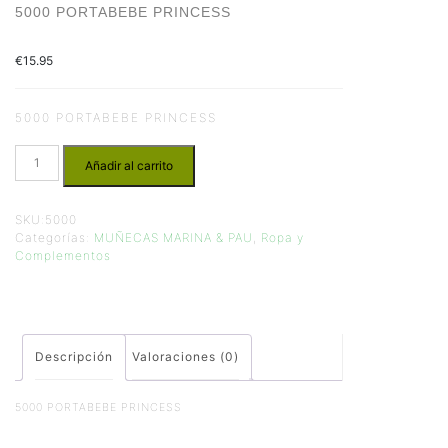
5000 PORTABEBE PRINCESS
€
15.95
5000 PORTABEBE PRINCESS
Añadir al carrito
SKU:
5000
Categorías:
MUÑECAS MARINA & PAU
,
Ropa y
Complementos
Descripción
Valoraciones (0)
5000 PORTABEBE PRINCESS