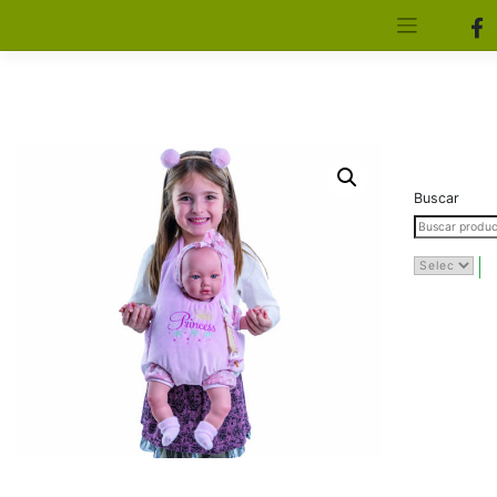
[aws_search_form]
Elfa Experience – Onil – Alicante
Buscar