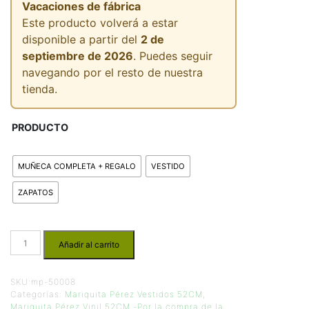
Vacaciones de fábrica
Este producto volverá a estar
disponible a partir del
2 de
septiembre de 2026
. Puedes seguir
navegando por el resto de nuestra
tienda.
PRODUCTO
MUÑECA COMPLETA + REGALO
VESTIDO
ZAPATOS
Añadir al carrito
SKU:
mp-50008
Categorías:
Mariquita Pérez Vestidos 52CM
,
Mariquita Pérez Vinil 52CM -Por la compra de la