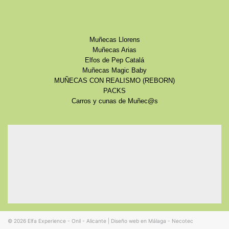
Muñecas Llorens
Muñecas Arias
Elfos de Pep Catalá
Muñecas Magic Baby
MUÑECAS CON REALISMO (REBORN)
PACKS
Carros y cunas de Muñec@s
© 2026
Elfa Experience - Onil - Alicante
|
Diseño web en Málaga - Necotec