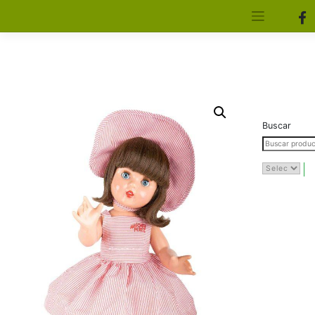
[aws_search_form]
Elfa Experience – Onil – Alicante
Buscar