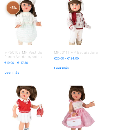
-5%
MP50109 MP Vestido
MP50111 MP Esquiadora
Punto Verde c/boina
€
20.00
-
€
124.00
€
19.00
-
€
117.80
Leer más
Leer más