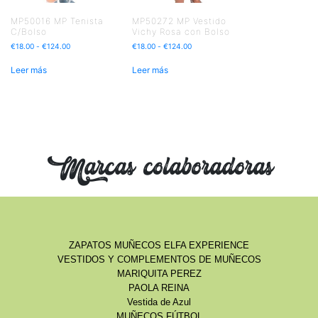
MP50016 MP Tenista
MP50272 MP Vestido
C/Bolso
Vichy Rosa con Bolso
€
18.00
-
€
124.00
€
18.00
-
€
124.00
Leer más
Leer más
Marcas colaboradoras
ZAPATOS MUÑECOS ELFA EXPERIENCE
VESTIDOS Y COMPLEMENTOS DE MUÑECOS
MARIQUITA PEREZ
PAOLA REINA
Vestida de Azul
MUÑECOS FÚTBOL