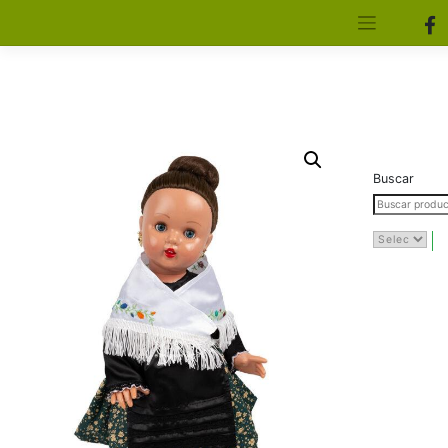
[aws_search_form]
Elfa Experience – Onil – Alicante
Buscar