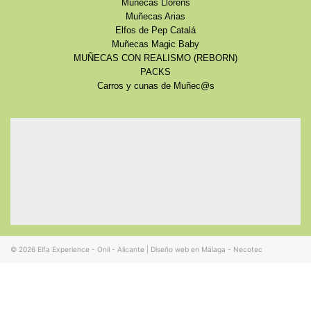
Muñecas Llorens
Muñecas Arias
Elfos de Pep Catalá
Muñecas Magic Baby
MUÑECAS CON REALISMO (REBORN)
PACKS
Carros y cunas de Muñec@s
© 2026
Elfa Experience - Onil - Alicante
|
Diseño web en Málaga - Necotec