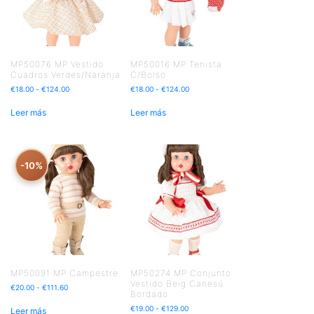
MP50076 MP Vestido
MP50016 MP Tenista
Cuadros Verdes/Naranja
C/Bolso
€
18.00
-
€
124.00
€
18.00
-
€
124.00
Leer más
Leer más
-10%
MP50091 MP Campestre
MP50274 MP Conjunto
Vestido Beig Canesú
€
20.00
-
€
111.60
Bordado
€
19.00
-
€
129.00
Leer más