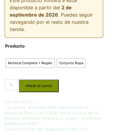
Este producto volverá a estar
disponible a partir del
2 de
septiembre de 2026
. Puedes seguir
navegando por el resto de nuestra
tienda.
Producto
Muñeca Completa + Regalo
Conjunto Ropa
Añadir al carrito
SKU:
mp-50112-v
Categorías:
Mariquita Pérez Vestidos 52CM
,
Mariquita Pérez Vinil 52CM -Por la compra de la
Muñeca Completa obtendrá un regalo-
,
MUÑECAS
MARIQUITA PEREZ
Etiqueta:
50112V MP Aragonesa Verde (S.L)