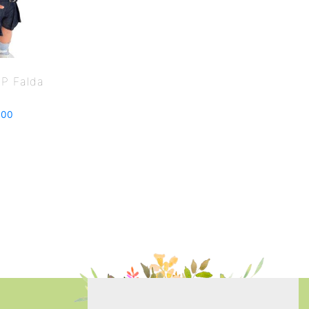
P Falda
.00