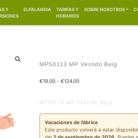
[aws_search_form]
AS Y
ELFALANDIA
TARIFAS Y
SOBRE NOSOTROS
C
– Alicante
RSIONES
HORARIOS
MP50113 MP Vestido Beig
€
19.00
-
€
124.00
MP50113 MP Vestido Beig
Vacaciones de fábrica
Este producto volverá a estar disponible
del
2 de septiembre de 2026
. Puedes 