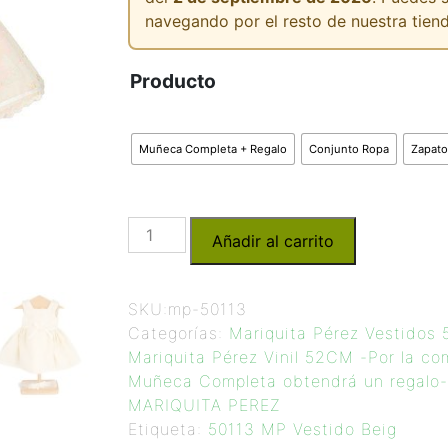
navegando por el resto de nuestra tiend
Producto
Muñeca Completa + Regalo
Conjunto Ropa
Zapato
Añadir al carrito
SKU:
mp-50113
Categorías:
Mariquita Pérez Vestidos
Mariquita Pérez Vinil 52CM -Por la co
Muñeca Completa obtendrá un regalo-
MARIQUITA PEREZ
Etiqueta:
50113 MP Vestido Beig