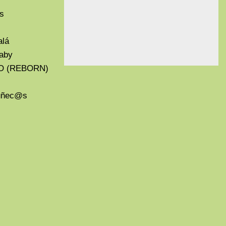
s
alá
aby
O (REBORN)
Muñec@s