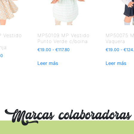
 Vestido
MP50109 MP Vestido
MP50075 M
Punto Verde c/boina
Vaquera
nja
€
19.00
-
€
117.80
€
19.00
-
€
124
00
Leer más
Leer más
Marcas colaboradoras