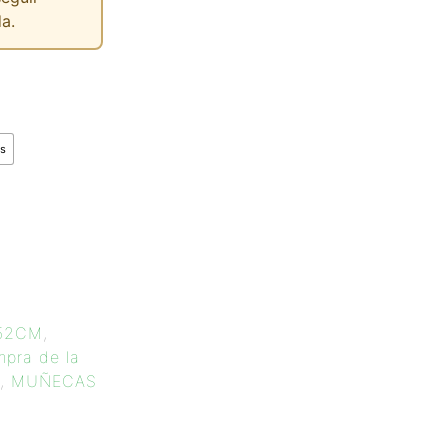
a.
s
 52CM
,
mpra de la
,
MUÑECAS