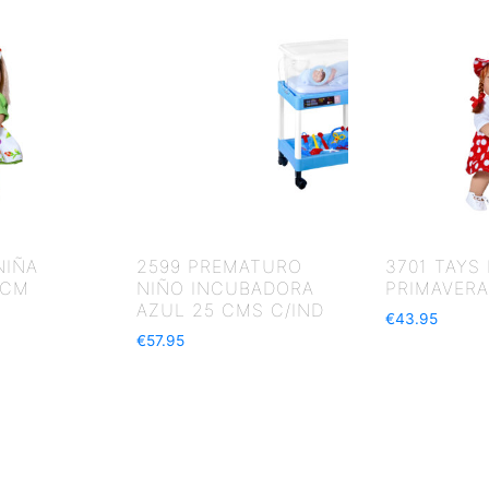
NIÑA
2599 PREMATURO
3701 TAYS
 CM
NIÑO INCUBADORA
PRIMAVERA
AZUL 25 CMS C/IND
€
43.95
€
57.95