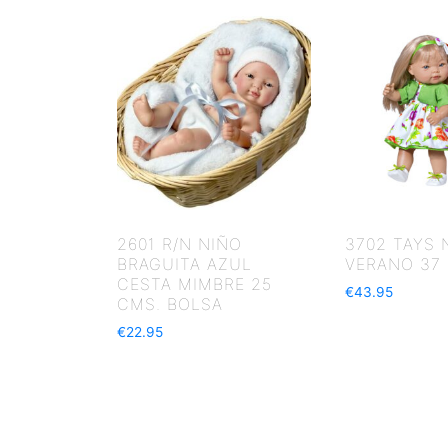
2601 R/N NIÑO
3702 TAYS 
BRAGUITA AZUL
VERANO 37
CESTA MIMBRE 25
€
43.95
CMS. BOLSA
€
22.95