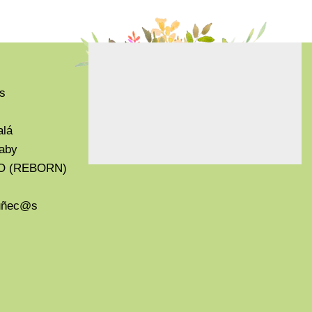
s
alá
aby
O (REBORN)
Muñec@s