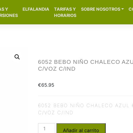
[aws_search_form]
AS Y
ELFALANDIA
TARIFAS Y
SOBRE NOSOTROS
C
– Alicante
RSIONES
HORARIOS
6052 BEBO NIÑO CHALECO AZU
C/VOZ C/IND
€
65.95
6052 BEBO NIÑO CHALECO AZUL 
C/VOZ C/IND
Añadir al carrito