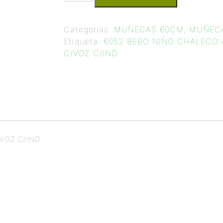
Categorías:
MUÑECAS 60CM
,
MUÑECA
Etiqueta:
6052 BEBO NIÑO CHALECO 
C/VOZ C/IND
VOZ C/IND