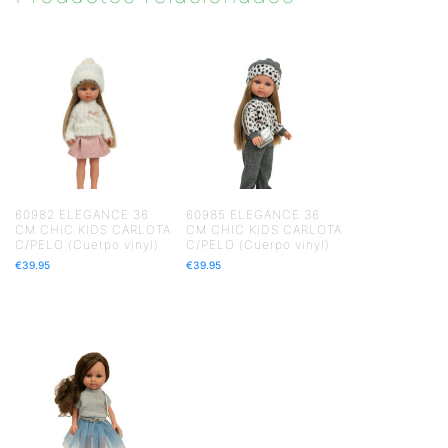
60982 ELEGANCE 36
60985 ELEGANCE 36
CM CHIC KIDS CARLOTA
CM CHIC KIDS CARLOTA
C/PELO (Cuerpo vinyl)
C/PELO (Cuerpo vinyl)
€
39.95
€
39.95