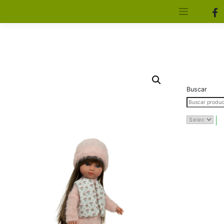
[aws_search_form]
Elfa Experience – Onil – Alicante
Buscar