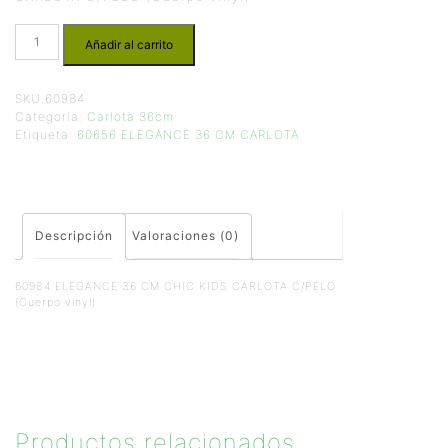
Añadir al carrito
SKU:
60984
Categoría:
Carlota 36cm
Etiqueta:
60656 ELEGANCE 36 CM CARLOTA
Descripción
Valoraciones (0)
60984 ELEGANCE 36 CM CHIC KIDS CARLOTA C/PELO
(Cuerpo vinyl)
Productos relacionados