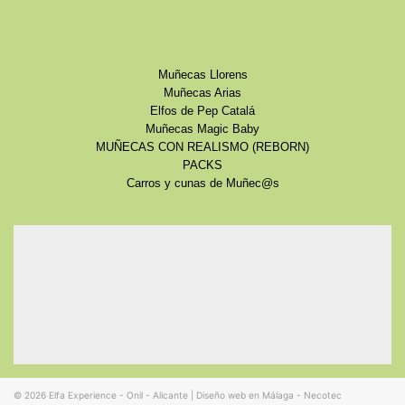
Muñecas Llorens
Muñecas Arias
Elfos de Pep Catalá
Muñecas Magic Baby
MUÑECAS CON REALISMO (REBORN)
PACKS
Carros y cunas de Muñec@s
© 2026
Elfa Experience - Onil - Alicante
|
Diseño web en Málaga - Necotec