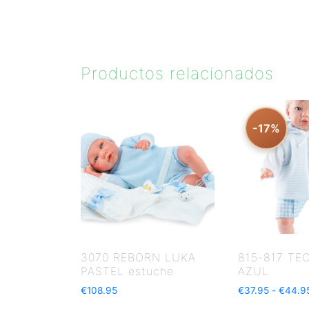
Productos relacionados
-17%
3070 REBORN LUKA
815-817 TE
PASTEL estuche
AZUL
€
108.95
€
37.95
-
€
44.9