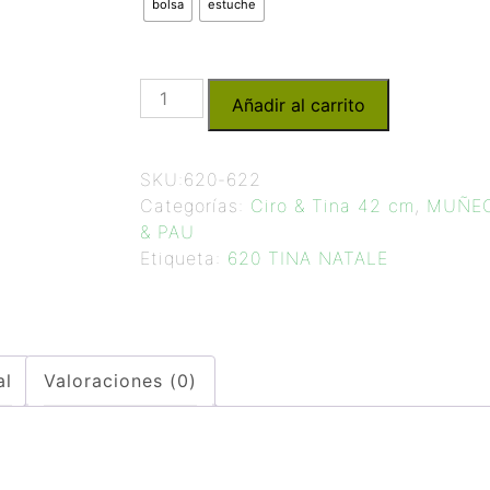
bolsa
estuche
Añadir al carrito
SKU:
620-622
Categorías:
Ciro & Tina 42 cm
,
MUÑEC
& PAU
Etiqueta:
620 TINA NATALE
al
Valoraciones (0)