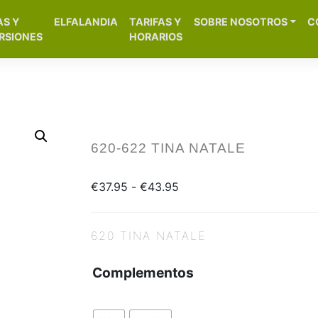
[aws_search_form]
AS Y
ELFALANDIA
TARIFAS Y
SOBRE NOSOTROS
C
– Alicante
RSIONES
HORARIOS
620-622 TINA NATALE
€
37.95
-
€
43.95
620 TINA NATALE
Complementos