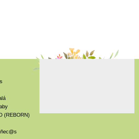
s
alá
aby
O (REBORN)
Muñec@s