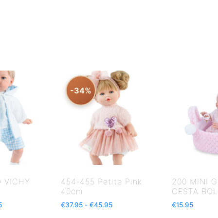
-34%
O VICHY
454-455 Petite Pink
200 MINI 
40cm
CESTA BO
5
€
37.95
-
€
45.95
€
15.95