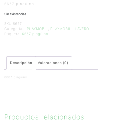
6667 pingüino
Sin existencias
SKU:
6667
Categorías:
PLAYMOBIL
,
PLAYMOBIL LLAVERO
Etiqueta:
6667 pingüino
Descripción
Valoraciones (0)
6667 pingüino
Productos relacionados