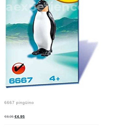
6667 pingüino
€
6.95
€
4.95