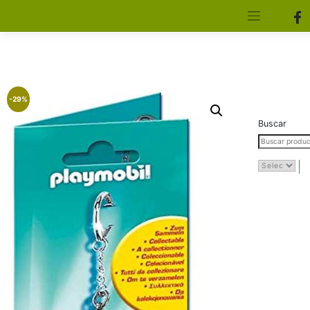
[aws_search_form]
Elfa Experience – Onil – Alicante
-29%
Buscar