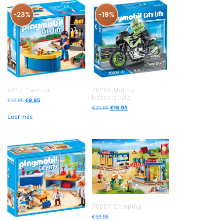
-23%
-19%
9457 Cantina
70204 Moto y
Motociclista
€
12.95
€
9.95
€
20.95
€
16.95
Leer más
70087 Camping
€
59.95