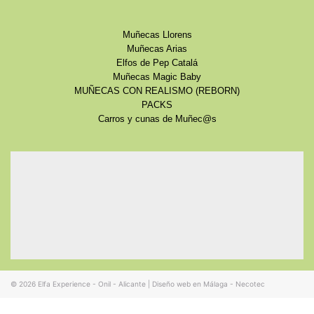
Muñecas Llorens
Muñecas Arias
Elfos de Pep Catalá
Muñecas Magic Baby
MUÑECAS CON REALISMO (REBORN)
PACKS
Carros y cunas de Muñec@s
© 2026
Elfa Experience - Onil - Alicante
|
Diseño web en Málaga - Necotec