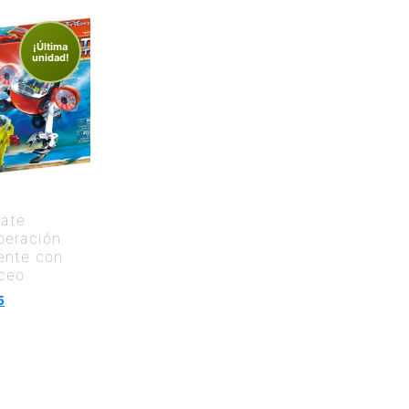
¡Última
unidad!
ate
peración
ente con
ceo
5