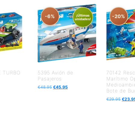
-6%
¡Últimas
-20%
unidades!
E TURBO
5395 Avión de
70142 Resc
Pasajeros
Marítimo O
Medioambi
€
48.95
€
45.95
Bote de Bu
€
29.95
€
23.9