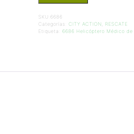
SKU:
6686
Categorías:
CITY ACTION
,
RESCATE
Etiqueta:
6686 Helicóptero Médico de