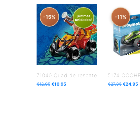
-15%
¡Últimas
-11%
unidades!
71040 Quad de rescate
5174 COCH
€
12.95
€
10.95
€
27.95
€
24.95