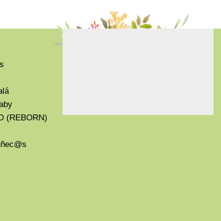
s
alá
aby
O (REBORN)
Muñec@s