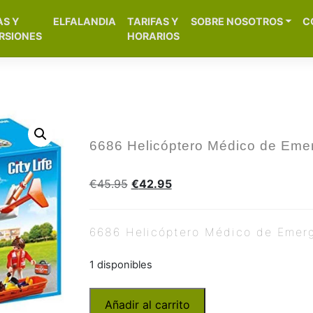
[aws_search_form]
AS Y
ELFALANDIA
TARIFAS Y
SOBRE NOSOTROS
C
– Alicante
RSIONES
HORARIOS
6686 Helicóptero Médico de Eme
€
45.95
€
42.95
6686 Helicóptero Médico de Emer
1 disponibles
Añadir al carrito