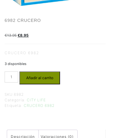
6982 CRUCERO
€
13.95
€
8.95
CRUCERO 6982
3 disponibles
Añadir al carrito
SKU:
6982
Categoría:
CITY LIFE
Etiqueta:
CRUCERO 6982
Descripción
Valoraciones (0)