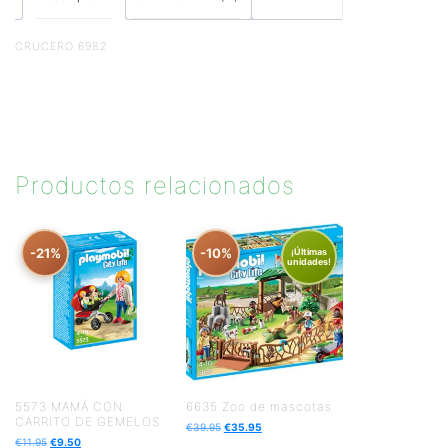
CRUCERO 6982
Productos relacionados
-21%
-10%
¡Últimas
unidades!
5573 MAMÁ CON
6635 Zoo de mascotas
CARRITO DE GEMELOS
€
39.95
€
35.95
€
11.95
€
9.50