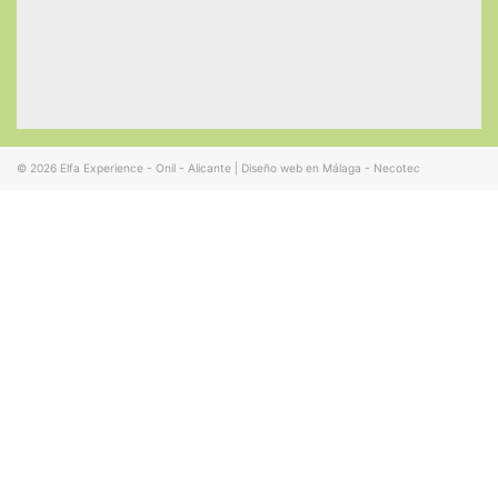
© 2026
Elfa Experience - Onil - Alicante
|
Diseño web en Málaga - Necotec