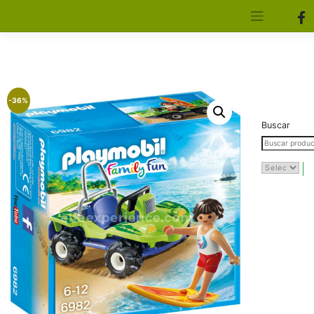
[aws_search_form]
Elfa Experience – Onil – Alicante
-36%
Buscar