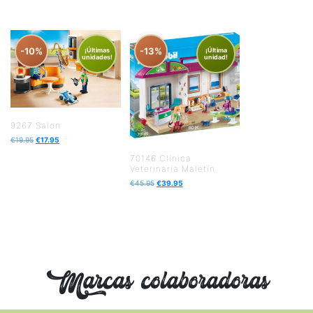
-10%
-13%
¡Últimas
¡Última
unidades!
unidad!
9267 Salon
€
19.95
€
17.95
70146 Clínica
Veterinaria Maletín
€
45.95
€
39.95
Marcas colaboradoras