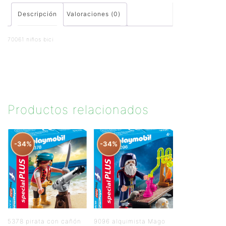
Descripción
Valoraciones (0)
70061 niños bici
Productos relacionados
-34%
-34%
5378 pirata con cañón
9096 alquimista Mago