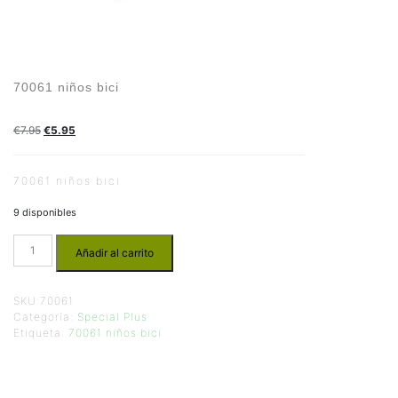
70061 niños bici
€
7.95
€
5.95
70061 niños bici
9 disponibles
Añadir al carrito
SKU:
70061
Categoría:
Special Plus
Etiqueta:
70061 niños bici