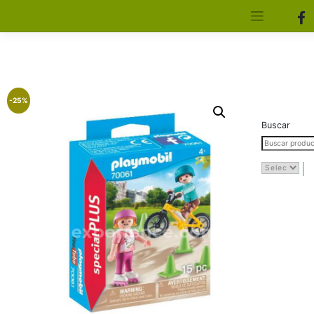
[aws_search_form]
Elfa Experience – Onil – Alicante
-25%
Buscar