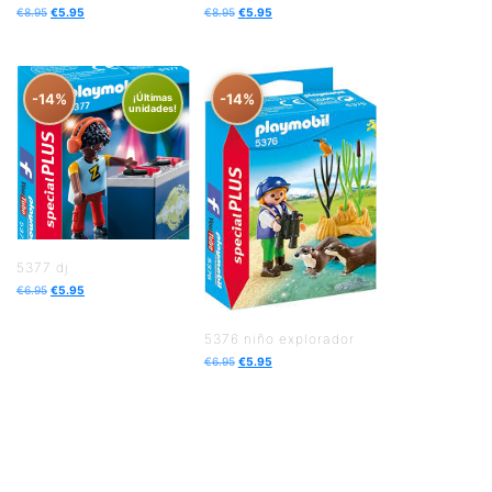
€
8.95
€
5.95
€
8.95
€
5.95
-14%
-14%
¡Últimas
unidades!
5377 dj
€
6.95
€
5.95
5376 niño explorador
€
6.95
€
5.95