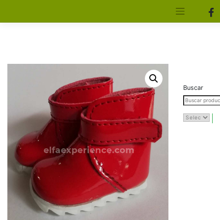
[aws_search_form]
Elfa Experience – Onil – Alicante
Buscar