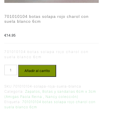
701010104 botas solapa rojo charol con
suela blanco 6cm
€
14.95
701010104 botas solapa rojo charol con
suela blanco 6cm
Añadir al carrito
SKU:
701010104-solapa-roja-suela-blanca
Categoría:
Zapatos, Botas y sandalias 6cm x 3cm
(Amigas Paola Reina , Nancy colección)
Etiqueta:
701010104 botas solapa rojo charol con
suela blanco 6cm