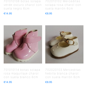
701010106 botas solapa
702010102 Merceditas
verde oscuro charol con
solapa rosa charol con
suela negro 6cm
suela marrón 6cm
€
14.95
€
8.95
701010114 botas solapa
702020103 Merceditas
rosa maquillaje charol
hebilla blanca charol
con suela blanco 6cm
con suela marrón 6cm
€
14.95
€
8.95