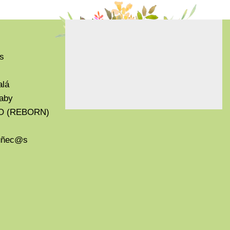
s
alá
aby
O (REBORN)
Muñec@s