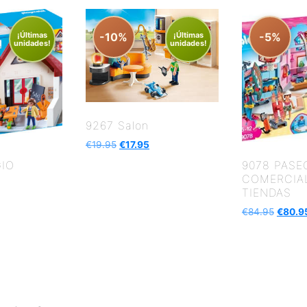
¡Últimas
-10%
¡Últimas
-5%
unidades!
unidades!
9267 Salon
€
19.95
€
17.95
GIO
9078 PASE
COMERCIA
TIENDAS
€
84.95
€
80.9