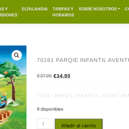
[aws_search_form]
AS Y
ELFALANDIA
TARIFAS Y
SOBRE NOSOTROS
C
– Alicante
RSIONES
HORARIOS
70281 PARQIE INFANTIL AVEN
€
37.95
€
34.95
70281 PARQIE INFANTIL AVENTUR
9 disponibles
Añadir al carrito