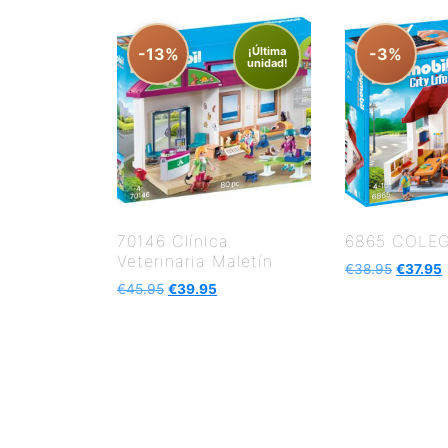
-13%
¡Última
-3%
unidad!
70146 Clínica
6865 COLE
Veterinaria Maletín
€
38.95
€
37.95
€
45.95
€
39.95