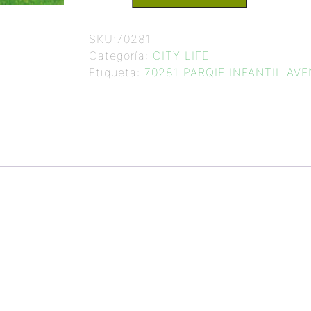
SKU:
70281
Categoría:
CITY LIFE
Etiqueta:
70281 PARQIE INFANTIL AV