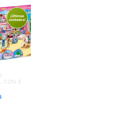
¡Últimas
unidades!
O
L CON 3
5