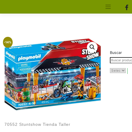
[aws_search_form]
Elfa Experience – Onil – Alicante
-14%
Buscar
70552 Stuntshow Tienda Taller