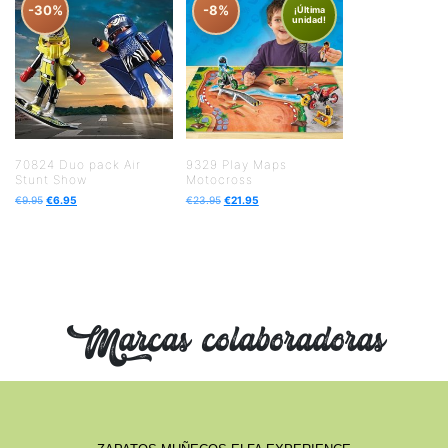
-30%
-8%
¡Última
unidad!
70824 Duo pack Air
9329 Play Maps
Stunt Show
Motocross
€
9.95
€
6.95
€
23.95
€
21.95
Marcas colaboradoras