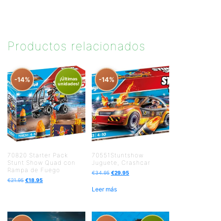
Productos relacionados
-14%
-14%
¡Últimas
unidades!
70820 Starter Pack
70551Stuntshow
Stunt Show Quad con
Juguete, Crashcar
Rampa de Fuego
€
34.95
€
29.95
€
21.95
€
18.95
Leer más