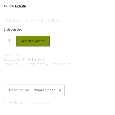
€
28.95
€
24.95
70552 Stuntshow Tienda Taller
3 disponibles
Añadir al carrito
SKU:
70552
Categoría:
STUNT SHOW
Etiqueta:
70552 Stuntshow Tienda Taller
Descripción
Valoraciones (0)
70552 Stuntshow Tienda Taller