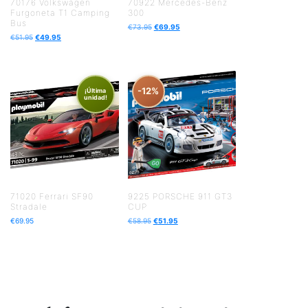
70176 Volkswagen
70922 Mercedes-Benz
Furgoneta T1 Camping
300
Bus
€
73.95
€
69.95
€
51.95
€
49.95
-12%
¡Última
unidad!
71020 Ferrari SF90
9225 PORSCHE 911 GT3
Stradale
CUP
€
69.95
€
58.95
€
51.95