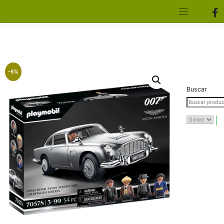
[aws_search_form]
Elfa Experience – Onil – Alicante
-5%
Buscar