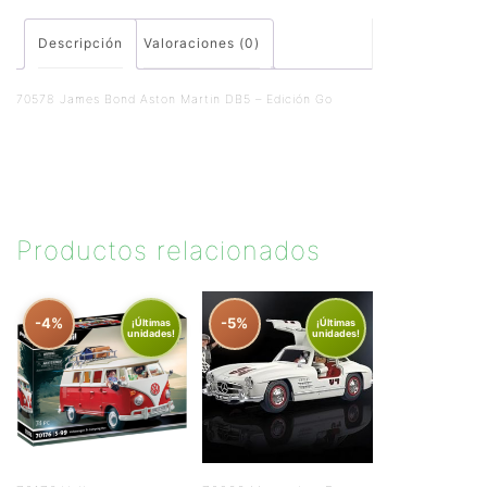
Descripción
Valoraciones (0)
70578 James Bond Aston Martin DB5 – Edición Go
Productos relacionados
-4%
-5%
¡Últimas
¡Últimas
unidades!
unidades!