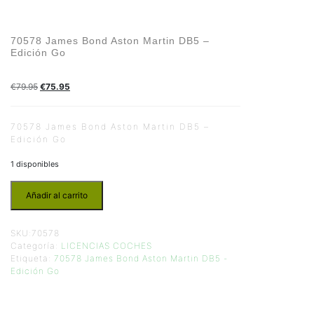
70578 James Bond Aston Martin DB5 –
Edición Go
€
79.95
€
75.95
70578 James Bond Aston Martin DB5 –
Edición Go
1 disponibles
Añadir al carrito
SKU:
70578
Categoría:
LICENCIAS COCHES
Etiqueta:
70578 James Bond Aston Martin DB5 -
Edición Go