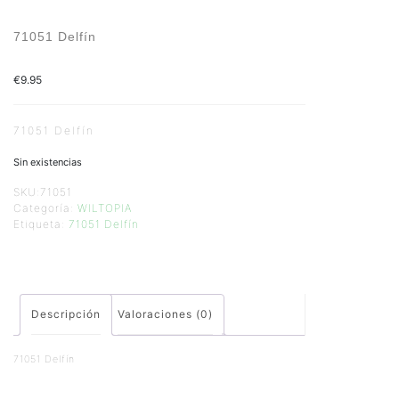
71051 Delfín
€
9.95
71051 Delfín
Sin existencias
SKU:
71051
Categoría:
WILTOPIA
Etiqueta:
71051 Delfín
Descripción
Valoraciones (0)
71051 Delfín