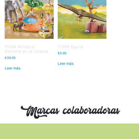
71294 Wiltopia-
71059 Aguila
Elefante en la Charca
€
5.95
€
39.95
Leer más
Leer más
Marcas colaboradoras