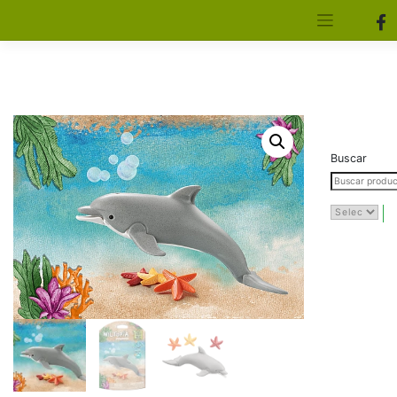
[aws_search_form]
Elfa Experience – Onil – Alicante
Buscar