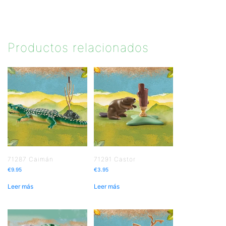
Productos relacionados
71287 Caimán
71291 Castor
€
9.95
€
3.95
Leer más
Leer más