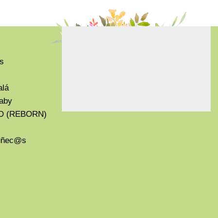
s
alá
aby
O (REBORN)
Muñec@s