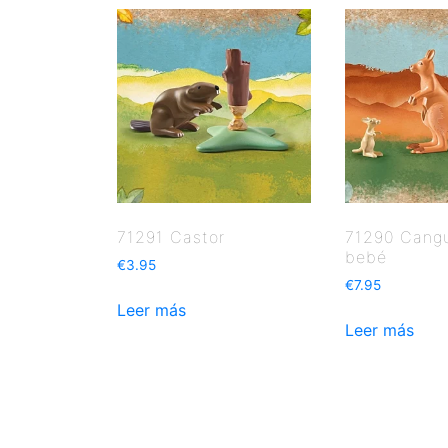
71291 Castor
71290 Cang
bebé
€
3.95
€
7.95
Leer más
Leer más