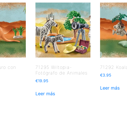
uro con
71295 Wiltopia-
71292 Koal
Fotógrafo de Animales
€
3.95
€
19.95
Leer más
Leer más