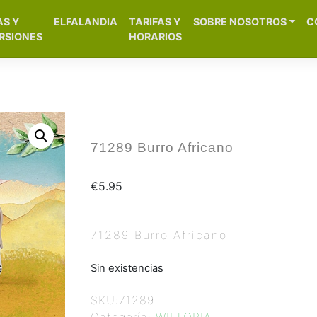
[aws_search_form]
AS Y
ELFALANDIA
TARIFAS Y
SOBRE NOSOTROS
C
– Alicante
RSIONES
HORARIOS
71289 Burro Africano
€
5.95
71289 Burro Africano
Sin existencias
SKU:
71289