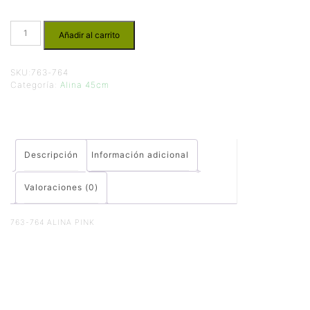
Añadir al carrito
SKU:
763-764
Categoría:
Alina 45cm
Descripción
Información adicional
Valoraciones (0)
763-764 ALINA PINK