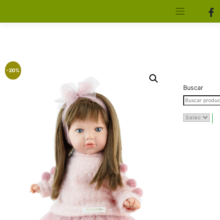
[aws_search_form]
Elfa Experience – Onil – Alicante
-20%
Buscar