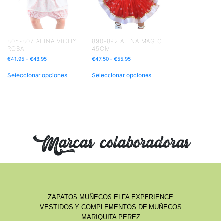
805-807 ALINA VICHY
890-892 ALINA MAGIC
ROSA
45CM
€
41.95
-
€
48.95
€
47.50
-
€
55.95
Seleccionar opciones
Seleccionar opciones
Marcas colaboradoras
ZAPATOS MUÑECOS ELFA EXPERIENCE
VESTIDOS Y COMPLEMENTOS DE MUÑECOS
MARIQUITA PEREZ