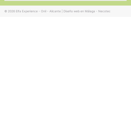
© 2026
Elfa Experience - Onil - Alicante
|
Diseño web en Málaga - Necotec