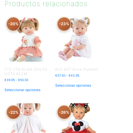
Productos relacionados
-20%
-23%
773-774 ALINA DOLCE
825-827 Alina Plumetti
VISTA 45CM
€
37.50
-
€
43.95
€
39.95
-
€
50.50
Seleccionar opciones
Seleccionar opciones
-22%
-26%