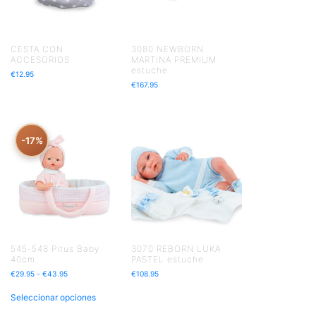
CESTA CON
3080 NEWBORN
ACCESORIOS
MARTINA PREMIUM
estuche
€
12.95
€
167.95
-17%
545-548 Pitus Baby
3070 REBORN LUKA
40cm
PASTEL estuche
€
29.95
-
€
43.95
€
108.95
Seleccionar opciones