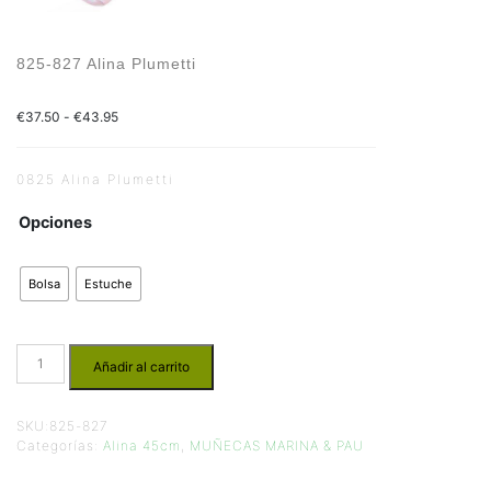
825-827 Alina Plumetti
€
37.50
-
€
43.95
0825 Alina Plumetti
Opciones
Bolsa
Estuche
Añadir al carrito
SKU:
825-827
Categorías:
Alina 45cm
,
MUÑECAS MARINA & PAU