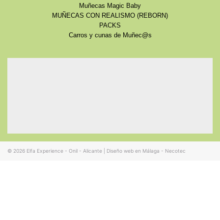
Muñecas Magic Baby
MUÑECAS CON REALISMO (REBORN)
PACKS
Carros y cunas de Muñec@s
© 2026
Elfa Experience - Onil - Alicante
|
Diseño web en Málaga - Necotec