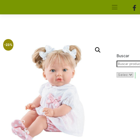
[aws_search_form]
Elfa Experience – Onil – Alicante
-23%
Buscar