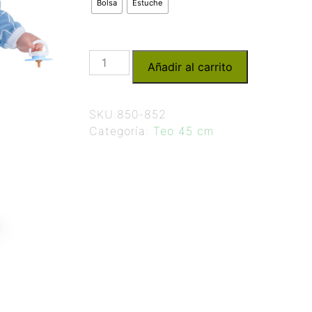
Bolsa
Estuche
Añadir al carrito
SKU:
850-852
Categoría:
Teo 45 cm