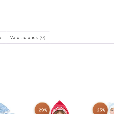
al
Valoraciones (0)
-29%
-25%