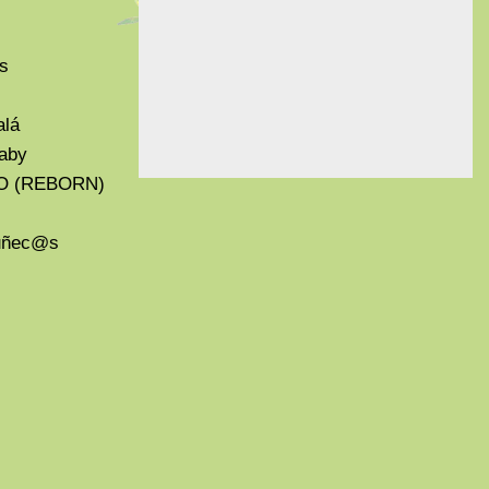
s
alá
aby
O (REBORN)
Muñec@s