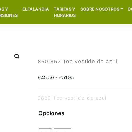
[aws_search_form]
AS Y
ELFALANDIA
TARIFAS Y
SOBRE NOSOTROS
C
– Alicante
RSIONES
HORARIOS
850-852 Teo vestido de azul
€
45.50
-
€
51.95
0850 Teo vestido de azul
Opciones