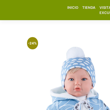
INICIO
TIENDA
VISIT
Elfa Experience – Onil 
EXCU
-24%