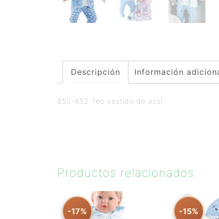
Descripción
Información adicion
850-852 Teo vestido de azul
Productos relacionados
-17%
-15%