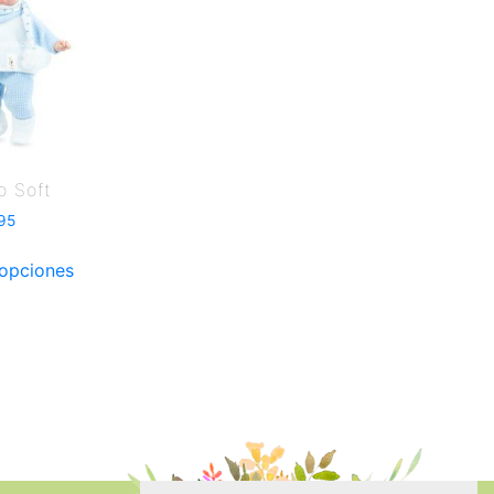
o Soft
95
 opciones