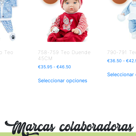
o Teo
758-759 Teo Duende
790-791 Te
45CM
€
36.50
-
€
42.
€
35.95
-
€
46.50
Seleccionar
Seleccionar opciones
Marcas colaboradoras