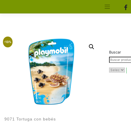
[aws_search_form]
Elfa Experience – Onil – Alicante
-13%
Buscar
9071 Tortuga con bebés