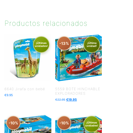
Productos relacionados
-13%
¡Últimas
¡Última
unidades!
unidad!
6640 Jirafa con bebé
5559 BOTE HINCHABLE
EXPLORADORES
€
9.95
€
22.95
€
19.95
-10%
-10%
¡Últimas
unidades!