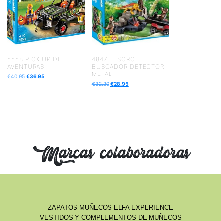
5558 PICK UP DE
4847 TESORO
AVENTURAS
BUSCADOR DETECTOR
METAL
€
40.95
€
36.95
€
32.20
€
28.95
Marcas colaboradoras
ZAPATOS MUÑECOS ELFA EXPERIENCE
VESTIDOS Y COMPLEMENTOS DE MUÑECOS