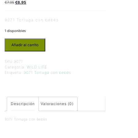
€
7.95
€
6.95
9071 Tortuga con bebés
1 disponibles
Añadir al carrito
SKU:
9071
Categoría:
WILD LIFE
Etiqueta:
9071 Tortuga con bebés
Descripción
Valoraciones (0)
9071 Tortuga con bebés