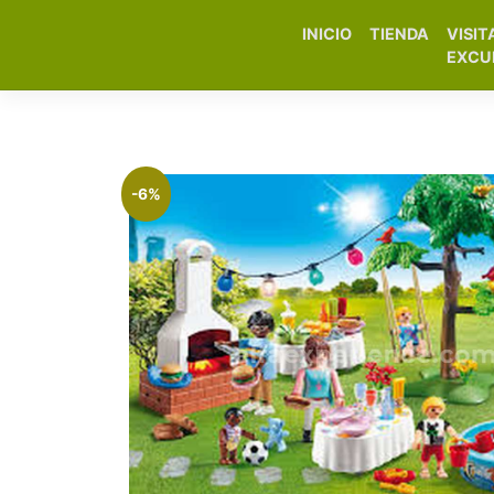
INICIO
TIENDA
VISIT
Elfa Experience – Onil 
EXCU
-6%