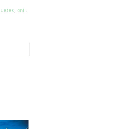
guetes
,
onil
,