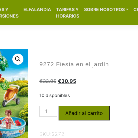
[aws_search_form]
AS Y
ELFALANDIA
TARIFAS Y
SOBRE NOSOTROS
C
– Alicante
RSIONES
HORARIOS
9272 Fiesta en el jardín
€
32.95
€
30.95
10 disponibles
Añadir al carrito
SKU:
9272