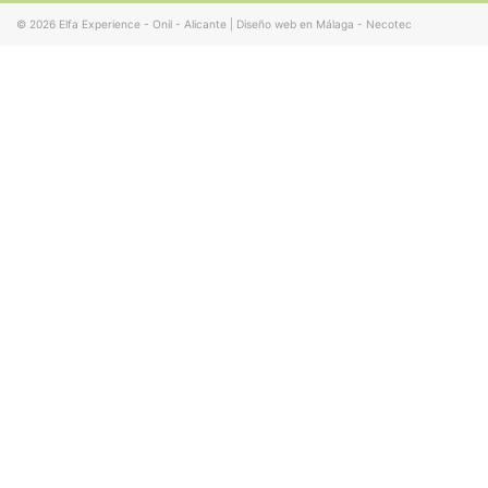
© 2026
Elfa Experience - Onil - Alicante
|
Diseño web en Málaga - Necotec