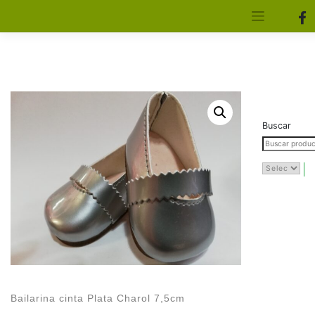
[aws_search_form]
Elfa Experience – Onil – Alicante
Buscar
Bailarina cinta Plata Charol 7,5cm