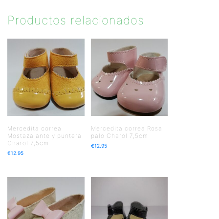
Productos relacionados
Mercedita correa
Mercedita correa Rosa
Mostaza ante y puntera
palo Charol 7,5cm
Charol 7,5cm
€
12.95
€
12.95