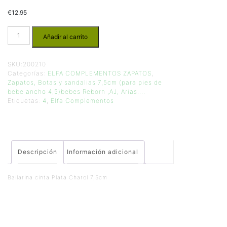
€
12.95
Añadir al carrito
SKU:
200210
Categorías:
ELFA COMPLEMENTOS ZAPATOS
,
Zapatos, Botas y sandalias 7,5cm (para pies de
bebe ancho 4,5)bebes Reborn ,AJ, Arias....
Etiquetas:
4
,
Elfa Complementos
Descripción
Información adicional
Bailarina cinta Plata Charol 7,5cm