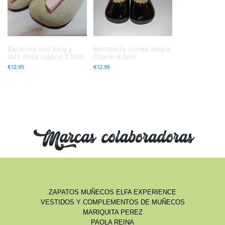
Bailarina lino beig y
Mercedita correa Negra
lazo Rosa lugano 7,5cm
Charol 8,5cm
€
12.95
€
12.95
Marcas colaboradoras
ZAPATOS MUÑECOS ELFA EXPERIENCE
VESTIDOS Y COMPLEMENTOS DE MUÑECOS
MARIQUITA PEREZ
PAOLA REINA