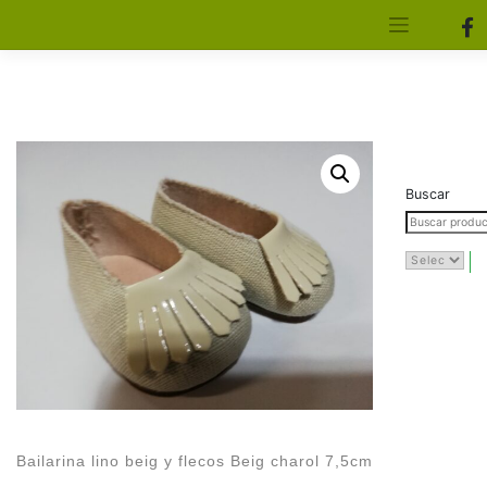
[aws_search_form]
Elfa Experience – Onil – Alicante
Buscar
Bailarina lino beig y flecos Beig charol 7,5cm