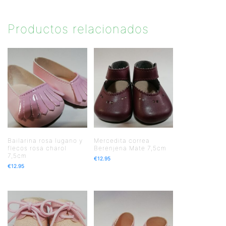
Productos relacionados
Bailarina rosa lugano y
Mercedita correa
flecos rosa charol
Berenjena Mate 7,5cm
7,5cm
€
12.95
€
12.95