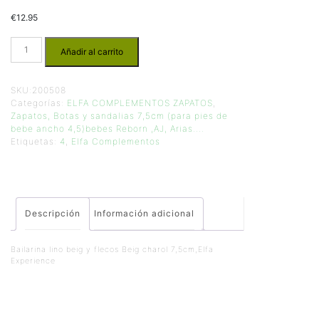
€
12.95
Añadir al carrito
SKU:
200508
Categorías:
ELFA COMPLEMENTOS ZAPATOS
,
Zapatos, Botas y sandalias 7,5cm (para pies de
bebe ancho 4,5)bebes Reborn ,AJ, Arias....
Etiquetas:
4
,
Elfa Complementos
Descripción
Información adicional
Bailarina lino beig y flecos Beig charol 7,5cm,Elfa
Experience