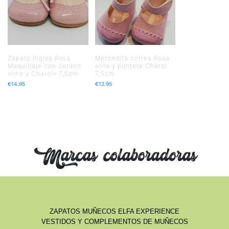
Zapato Ingles Rosa
Mercedita correa Rosa
Maquillaje con cordon
ante y puntera Charol
«lino y Charol» 7,5cm
7,5cm
€
14.95
€
12.95
Marcas colaboradoras
ZAPATOS MUÑECOS ELFA EXPERIENCE
VESTIDOS Y COMPLEMENTOS DE MUÑECOS