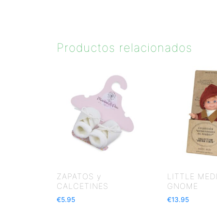
Productos relacionados
ZAPATOS y
LITTLE MED
CALCETINES
GNOME
€
5.95
€
13.95