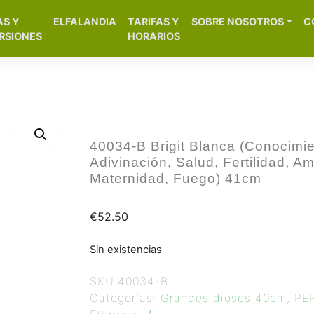
[aws_search_form]
AS Y
ELFALANDIA
TARIFAS Y
SOBRE NOSOTROS
C
– Alicante
RSIONES
HORARIOS
40034-B Brigit Blanca (Conocimie
Adivinación, Salud, Fertilidad, A
Maternidad, Fuego) 41cm
€
52.50
Sin existencias
SKU:
40034-B
Categorías:
Grandes dioses 40cm
,
PE