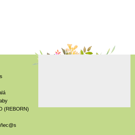
s
alá
aby
O (REBORN)
Muñec@s