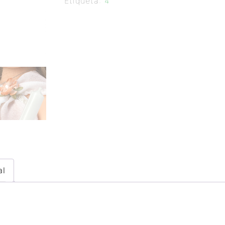
Etiqueta:
4
al