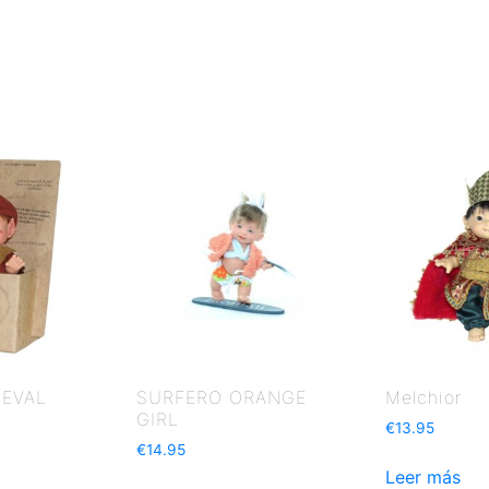
IEVAL
SURFERO ORANGE
Melchior
GIRL
€
13.95
€
14.95
Leer más