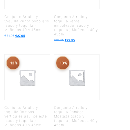
Conjunto Arrullo y
Conjunto Arrullo y
toquilla Punto bobo gris
toquilla Verde
(saco y toquilla )
empolvado (saco y
Muñecos 40 y 45cm
toquilla ) Muñecos 40 y
45cm
€
31.95
€
27.95
€
31.95
€
27.95
-13%
-13%
Conjunto Arrullo y
Conjunto Arrullo y
toquilla Rombos
toquilla Rombos
verticales azul celeste
Mostaza (saco y
(saco y toquilla )
toquilla ) Muñecos 40 y
Muñecos 40 y 45cm
45cm