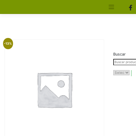
[aws_search_form]
Elfa Experience – Onil – Alicante
-13%
Buscar