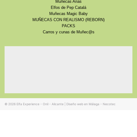
Muñecas Arias
Elfos de Pep Catalá
Muñecas Magic Baby
MUÑECAS CON REALISMO (REBORN)
PACKS
Carros y cunas de Muñec@s
© 2026
Elfa Experience - Onil - Alicante
|
Diseño web en Málaga - Necotec