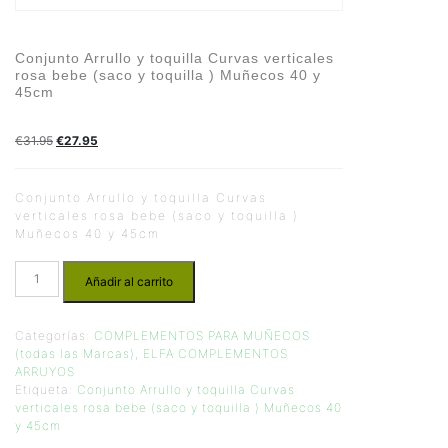
Conjunto Arrullo y toquilla Curvas verticales
rosa bebe (saco y toquilla ) Muñecos 40 y
45cm
€
31.95
€
27.95
Conjunto Arrullo y toquilla Curvas
verticales rosa bebe (saco y toquilla )
Muñecos 40 y 45cm
Añadir al carrito
Categorías:
COMPLEMENTOS PARA MUÑECOS
(todas las Marcas)
,
ELFA COMPLEMENTOS
ARRUYOS
Etiqueta:
Conjunto Arrullo y toquilla Curvas
verticales rosa bebe (saco y toquilla ) Muñecos 40
y 45cm