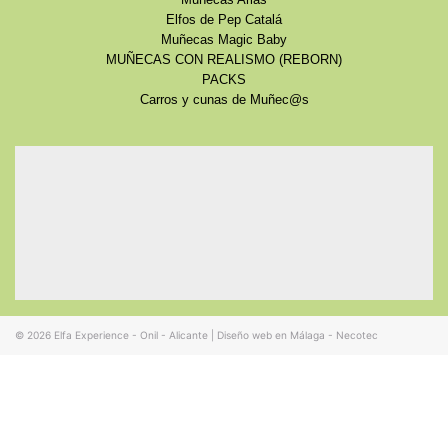
Muñecas Arias
Elfos de Pep Catalá
Muñecas Magic Baby
MUÑECAS CON REALISMO (REBORN)
PACKS
Carros y cunas de Muñec@s
© 2026
Elfa Experience - Onil - Alicante
|
Diseño web en Málaga - Necotec