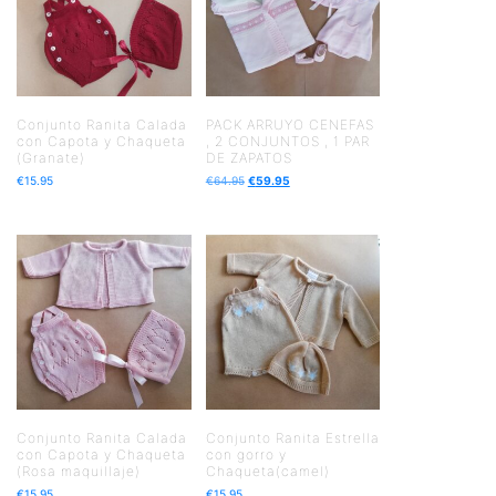
Conjunto Ranita Calada
PACK ARRUYO CENEFAS
con Capota y Chaqueta
, 2 CONJUNTOS , 1 PAR
(Granate)
DE ZAPATOS
€
15.95
€
64.95
€
59.95
Conjunto Ranita Calada
Conjunto Ranita Estrella
con Capota y Chaqueta
con gorro y
(Rosa maquillaje)
Chaqueta(camel)
€
15.95
€
15.95