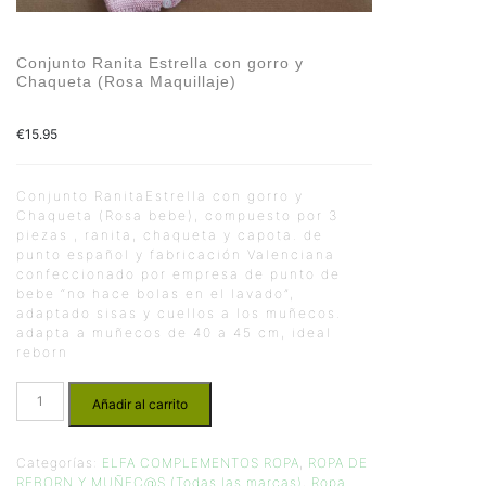
Conjunto Ranita Estrella con gorro y
Chaqueta (Rosa Maquillaje)
€
15.95
Conjunto RanitaEstrella con gorro y
Chaqueta (Rosa bebe), compuesto por 3
piezas , ranita, chaqueta y capota. de
punto español y fabricación Valenciana
confeccionado por empresa de punto de
bebe “no hace bolas en el lavado”,
adaptado sisas y cuellos a los muñecos.
adapta a muñecos de 40 a 45 cm, ideal
reborn
Añadir al carrito
Categorías:
ELFA COMPLEMENTOS ROPA
,
ROPA DE
REBORN Y MUÑEC@S (Todas las marcas)
,
Ropa