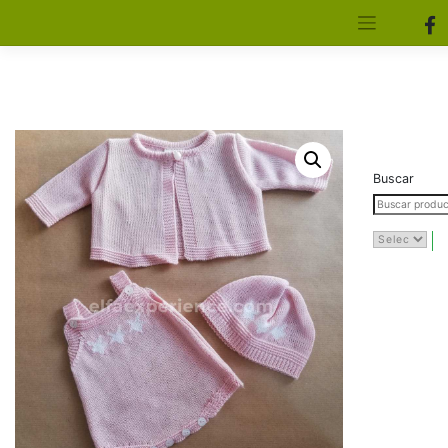
[aws_search_form]
Elfa Experience – Onil – Alicante
Buscar