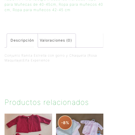
para Muñecas de 40-45cm
,
Ropa para muñecos 40
cm
,
Ropa para muñecos 42-45 cm
Descripción
Valoraciones (0)
Conjunto Ranita Estrella con gorro y Chaqueta (Rosa
Maquillaje)Elfa Experience
Productos relacionados
-8%