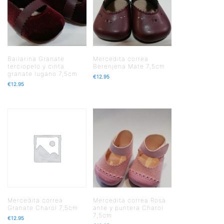
Bailarina Granate
Mercedita correa
terciopelo y cinta
Berenjena Mate 7,5cm
granate lugano 7,5cm
€
12.95
€
12.95
Mercedita correa
Mercedita correa Rosa
Granate Charol 7,5cm
ante y puntera Charol
7,5cm
€
12.95