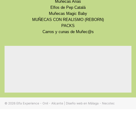
Muñecas Arias
Elfos de Pep Catalá
Muñecas Magic Baby
MUÑECAS CON REALISMO (REBORN)
PACKS
Carros y cunas de Muñec@s
© 2026
Elfa Experience - Onil - Alicante
|
Diseño web en Málaga - Necotec