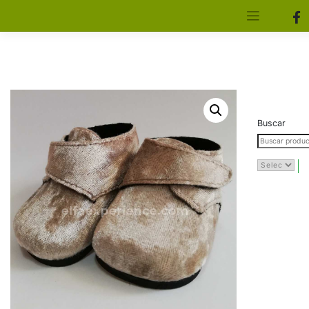
[aws_search_form]
Elfa Experience – Onil – Alicante
Buscar