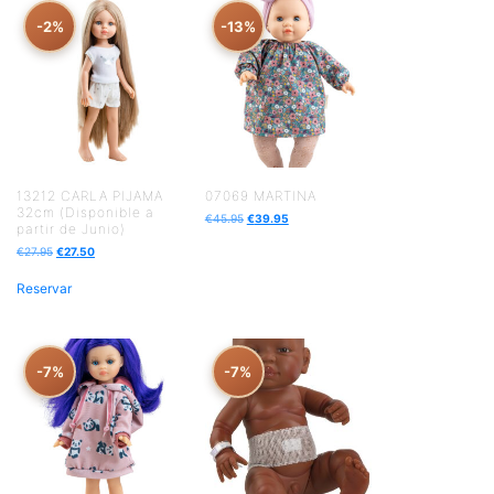
-2%
-13%
13212 CARLA PIJAMA
07069 MARTINA
32cm (Disponible a
€
45.95
€
39.95
partir de Junio)
€
27.95
€
27.50
Reservar
-7%
-7%