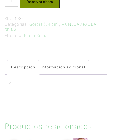
Reservar ahora
SKU:
4086
Categorías:
Gordis (34 cm)
,
MUÑECAS PAOLA
REINA
Etiqueta:
Paola Reina
Descripción
Información adicional
ELVI
Productos relacionados