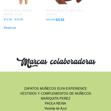
02139 MINI AMIGA
05043 BEBITO MULATO
MARÍA JOSÉ
VENDA
€
12.50
-
€
25.95
€
23.00
€
21.50
Reservar
Marcas colaboradoras
ZAPATOS MUÑECOS ELFA EXPERIENCE
VESTIDOS Y COMPLEMENTOS DE MUÑECOS
MARIQUITA PEREZ
PAOLA REINA
Vestida de Azul