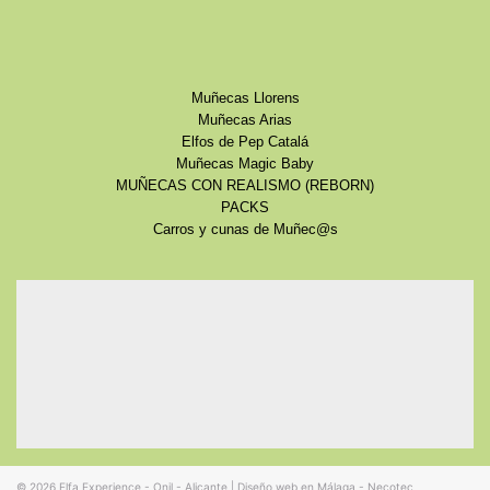
Muñecas Llorens
Muñecas Arias
Elfos de Pep Catalá
Muñecas Magic Baby
MUÑECAS CON REALISMO (REBORN)
PACKS
Carros y cunas de Muñec@s
© 2026
Elfa Experience - Onil - Alicante
|
Diseño web en Málaga - Necotec