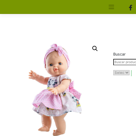
[aws_search_form]
Elfa Experience – Onil – Alicante
Buscar