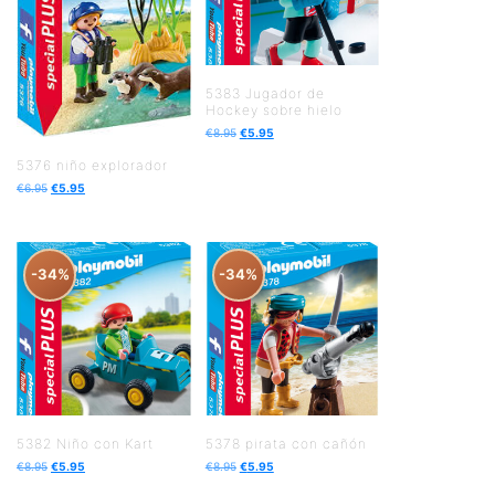
5383 Jugador de
Hockey sobre hielo
€
8.95
€
5.95
5376 niño explorador
€
6.95
€
5.95
-34%
-34%
5382 Niño con Kart
5378 pirata con cañón
€
8.95
€
5.95
€
8.95
€
5.95