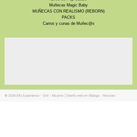
Muñecas Magic Baby
MUÑECAS CON REALISMO (REBORN)
PACKS
Carros y cunas de Muñec@s
© 2026
Elfa Experience - Onil - Alicante
|
Diseño web en Málaga - Necotec