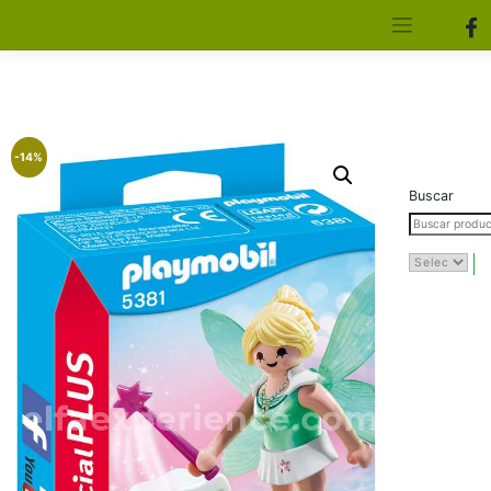
[aws_search_form]
Elfa Experience – Onil – Alicante
-14%
Buscar