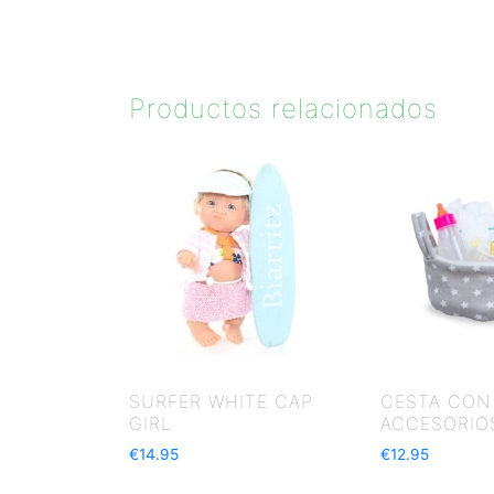
Productos relacionados
SURFER WHITE CAP
CESTA CON
GIRL
ACCESORIO
€
14.95
€
12.95