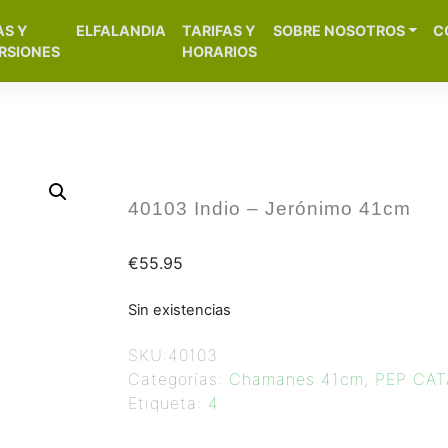
[aws_search_form]
AS Y
ELFALANDIA
TARIFAS Y
SOBRE NOSOTROS
C
– Alicante
RSIONES
HORARIOS
40103 Indio – Jerónimo 41cm
€
55.95
Sin existencias
SKU:
40103
Categorías:
Chamanes 41cm
,
PEP CAT
Etiqueta:
4