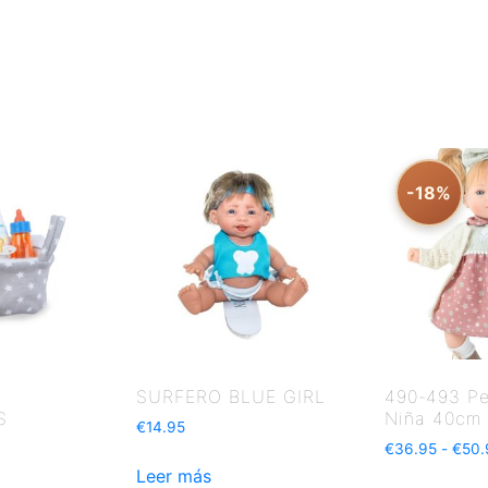
-18%
SURFERO BLUE GIRL
490-493 Pe
S
Niña 40cm
€
14.95
€
36.95
-
€
50.
Leer más