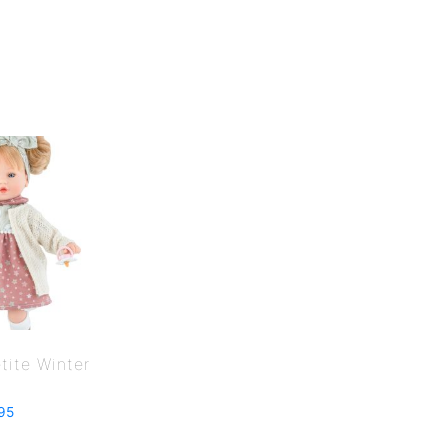
tite Winter
95