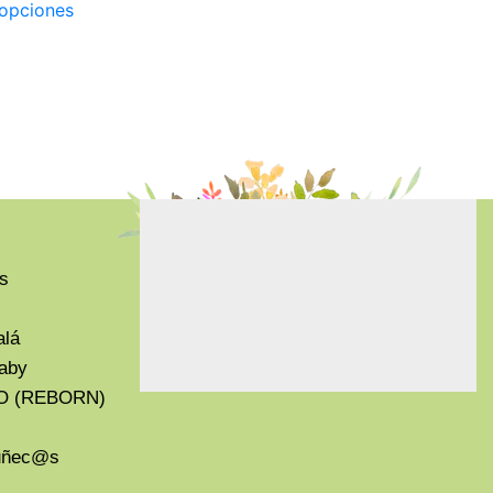
 opciones
s
alá
aby
O (REBORN)
Muñec@s