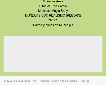
Muñecas Arias
Elfos de Pep Catalá
Muñecas Magic Baby
MUÑECAS CON REALISMO (REBORN)
PACKS
Carros y cunas de Muñec@s
© 2026
Elfa Experience - Onil - Alicante
|
Diseño web en Málaga - Necotec