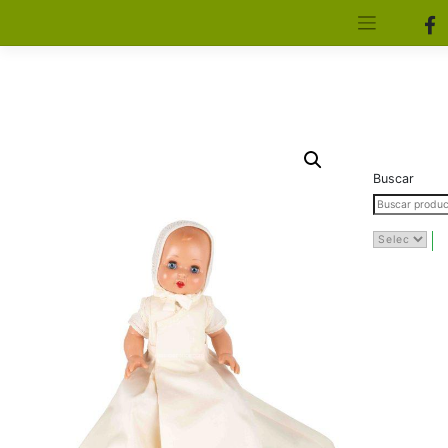
[aws_search_form]
Elfa Experience – Onil – Alicante
Buscar