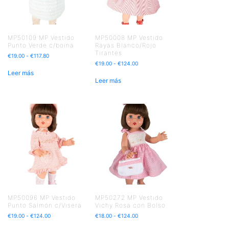
MP50109 MP Vestido
MP50008 MP Vestido
Punto Verde c/boina
Rayas Blanco/Rojo
Tirantes
€
19.00
-
€
117.80
€
19.00
-
€
124.00
Leer más
Leer más
MP50096 MP Vestido
MP50272 MP Vestido
Punto Salmón c/Visera
Vichy Rosa con Bolso
€
19.00
-
€
124.00
€
18.00
-
€
124.00