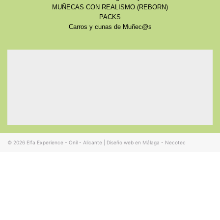
MUÑECAS CON REALISMO (REBORN)
PACKS
Carros y cunas de Muñec@s
© 2026
Elfa Experience - Onil - Alicante
|
Diseño web en Málaga - Necotec