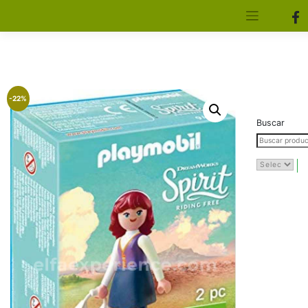
[aws_search_form]
Elfa Experience – Onil – Alicante
-22%
Buscar