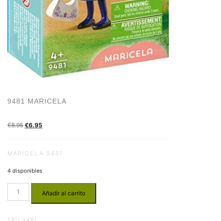
9481 MARICELA
€
8.95
€
6.95
MARICELA 9481
4 disponibles
Añadir al carrito
SKU:
9481