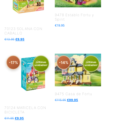
9478 Establo Fortu y
Spirit
€
19.95
70123 SOLANA CON
CABALLO
€
13.95
€
9.95
-17%
-14%
¡Últimas
¡Últimas
unidades!
unidades!
9475 Casa de Fortu
€
115.95
€
99.95
70124 MARICELA CON
BICICLETA
€
11.95
€
9.95