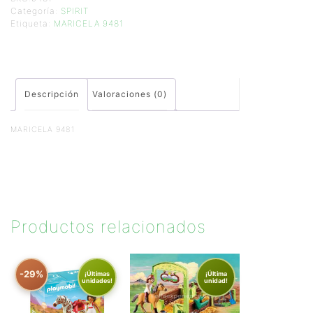
Categoría:
SPIRIT
Etiqueta:
MARICELA 9481
Descripción
Valoraciones (0)
MARICELA 9481
Productos relacionados
-29%
¡Últimas
¡Última
unidades!
unidad!