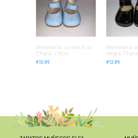
Mercedita correa Azul
Mercedita c
Charol 7,5cm
Negra Charo
€
12.95
€
12.95