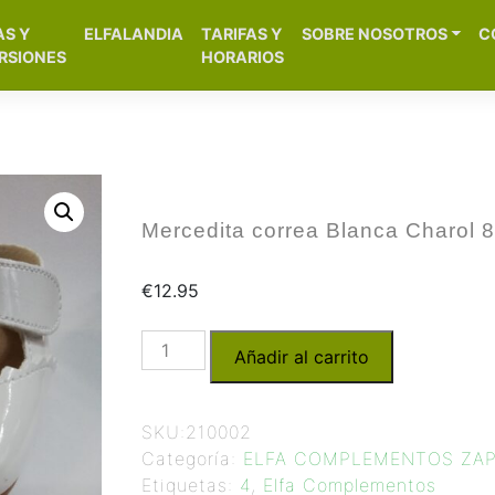
[aws_search_form]
AS Y
ELFALANDIA
TARIFAS Y
SOBRE NOSOTROS
C
– Alicante
RSIONES
HORARIOS
Mercedita correa Blanca Charol 
€
12.95
Añadir al carrito
SKU:
210002
Categoría:
ELFA COMPLEMENTOS ZA
Etiquetas:
4
,
Elfa Complementos