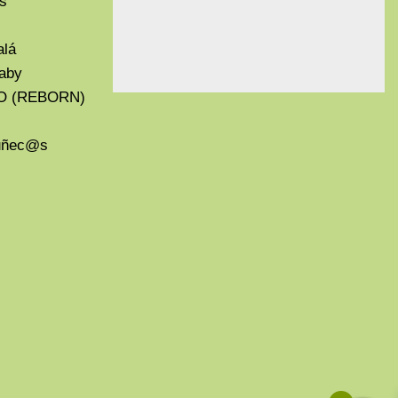
s
alá
aby
O (REBORN)
Muñec@s