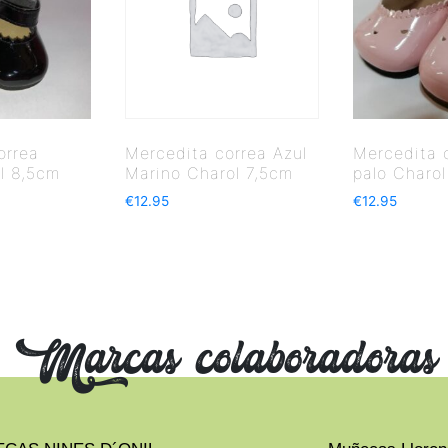
orrea
Mercedita correa Azul
Mercedita 
l 8,5cm
Marino Charol 7,5cm
palo Charol
€
12.95
€
12.95
Marcas colaboradoras