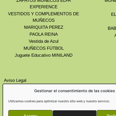
ZAPATOS MUÑECOS ELFA
MUÑE
EXPERIENCE
VESTIDOS Y COMPLEMENTOS DE
E
MUÑECOS
MARIQUITA PEREZ
BAB
PAOLA REINA
Vestida de Azul
MUÑECOS FÚTBOL
Juguete Educativo MINILAND
Aviso Legal
Privacidad
Gestionar el consentimiento de las cookies
Cookies UE
Politica de devoluciones y
Utilizamos cookies para optimizar nuestro sitio web y nuestro servicio.
cancelaciones
Acepto
Denegar
Pref