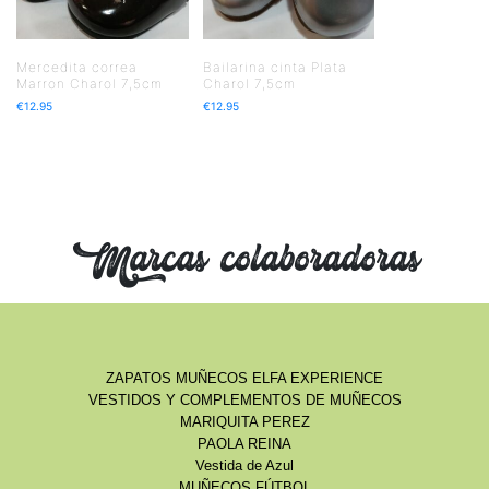
Mercedita correa
Bailarina cinta Plata
Marron Charol 7,5cm
Charol 7,5cm
€
12.95
€
12.95
Marcas colaboradoras
ZAPATOS MUÑECOS ELFA EXPERIENCE
VESTIDOS Y COMPLEMENTOS DE MUÑECOS
MARIQUITA PEREZ
PAOLA REINA
Vestida de Azul
MUÑECOS FÚTBOL