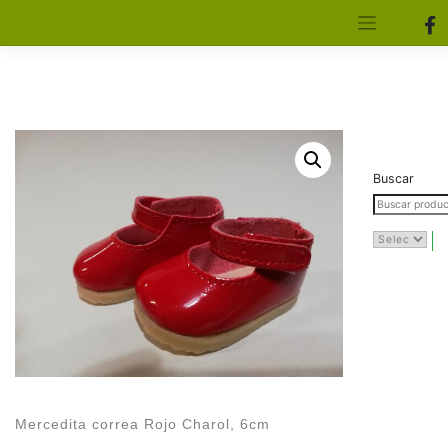
[aws_search_form]
Elfa Experience – Onil – Alicante
Buscar
Mercedita correa Rojo Charol, 6cm