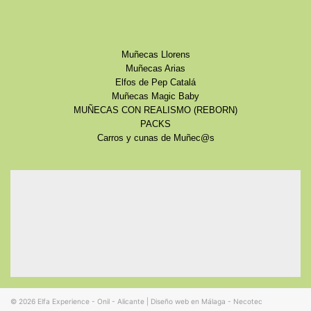
Muñecas Llorens
Muñecas Arias
Elfos de Pep Catalá
Muñecas Magic Baby
MUÑECAS CON REALISMO (REBORN)
PACKS
Carros y cunas de Muñec@s
© 2026
Elfa Experience - Onil - Alicante
|
Diseño web en Málaga - Necotec