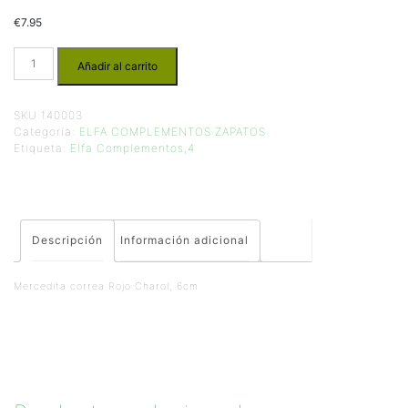
€
7.95
Añadir al carrito
SKU:
140003
Categoría:
ELFA COMPLEMENTOS ZAPATOS
Etiqueta:
Elfa Complementos,4
Descripción
Información adicional
Mercedita correa Rojo Charol, 6cm