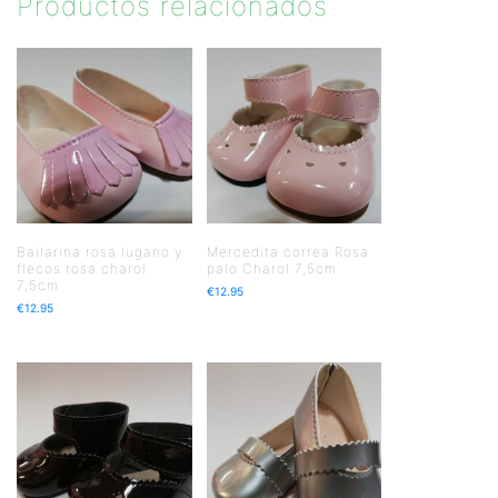
Productos relacionados
Bailarina rosa lugano y
Mercedita correa Rosa
flecos rosa charol
palo Charol 7,5cm
7,5cm
€
12.95
€
12.95