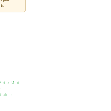
a.
Bebe Mini
Z
olillo