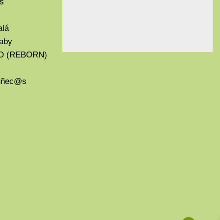
s
alá
aby
O (REBORN)
Muñec@s