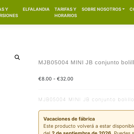
[aws_search_form]
AS Y
ELFALANDIA
TARIFAS Y
SOBRE NOSOTROS
C
– Alicante
RSIONES
HORARIOS
MJB05004 MINI JB conjunto bolil
€
8.00
-
€
32.00
MJB05004 MINI JB conjunto bolill
Vacaciones de fábrica
Este producto volverá a estar disponible
del
2 de septiembre de 2026
. Puedes 