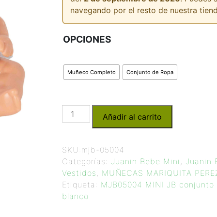
navegando por el resto de nuestra tiend
OPCIONES
Muñeco Completo
Conjunto de Ropa
Añadir al carrito
SKU:
mjb-05004
Categorías:
Juanin Bebe Mini
,
Juanin 
Vestidos
,
MUÑECAS MARIQUITA PERE
Etiqueta:
MJB05004 MINI JB conjunto b
blanco