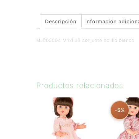
Descripción
Información adicion
MJB05004 MINI JB conjunto bolillo blanco
Productos relacionados
-5%