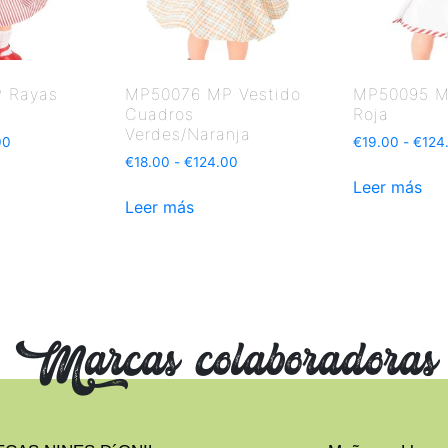
 Rayas
MP50076 MP Vestido
MP50095 M
Cuadros
Roja
Verdes/Naranja
00
€
19.00
-
€
124
€
18.00
-
€
124.00
Leer más
Leer más
Marcas colaboradoras