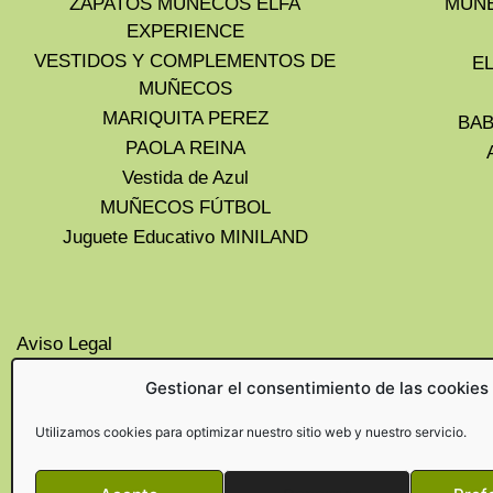
ZAPATOS MUÑECOS ELFA
MUÑE
EXPERIENCE
VESTIDOS Y COMPLEMENTOS DE
E
MUÑECOS
MARIQUITA PEREZ
BAB
PAOLA REINA
Vestida de Azul
MUÑECOS FÚTBOL
Juguete Educativo MINILAND
Aviso Legal
Privacidad
Gestionar el consentimiento de las cookies
Cookies UE
Politica de devoluciones y
Utilizamos cookies para optimizar nuestro sitio web y nuestro servicio.
cancelaciones