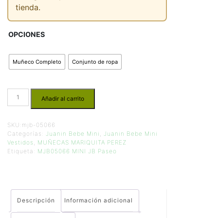
tienda.
OPCIONES
Muñeco Completo
Conjunto de ropa
Añadir al carrito
SKU:
mjb-05066
Categorías:
Juanin Bebe Mini
,
Juanin Bebe Mini
Vestidos
,
MUÑECAS MARIQUITA PEREZ
Etiqueta:
MJB05066 MINI JB Paseo
Descripción
Información adicional