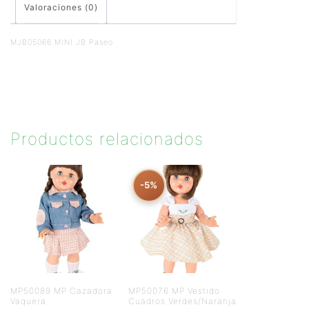
Valoraciones (0)
MJB05066 MINI JB Paseo
Productos relacionados
-5%
MP50089 MP Cazadora
MP50076 MP Vestido
Vaquera
Cuadros Verdes/Naranja