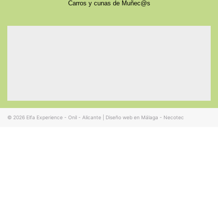
Carros y cunas de Muñec@s
© 2026
Elfa Experience - Onil - Alicante
|
Diseño web en Málaga - Necotec