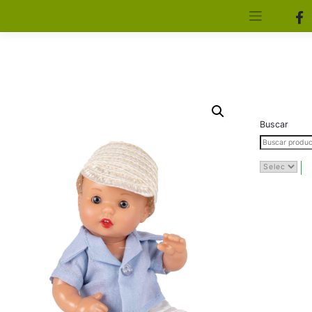
[aws_search_form]
Elfa Experience – Onil – Alicante
Buscar