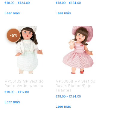
€
18.00
-
€
124.00
€
18.00
-
€
124.00
Leer más
Leer más
-5%
MP50109 MP Vestido
MP50008 MP Vestido
Punto Verde c/boina
Rayas Blanco/Rojo
Tirantes
€
19.00
-
€
117.80
€
19.00
-
€
124.00
Leer más
Leer más