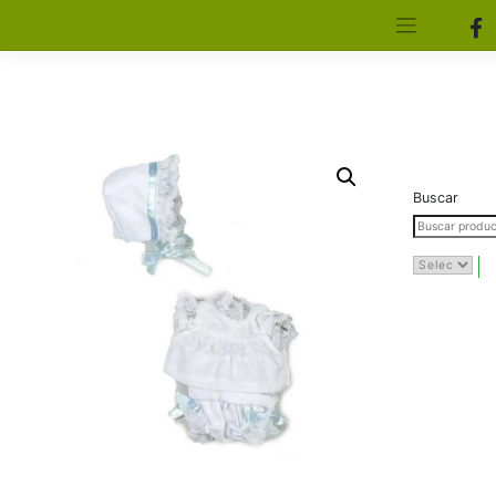
[aws_search_form]
Elfa Experience – Onil – Alicante
Buscar