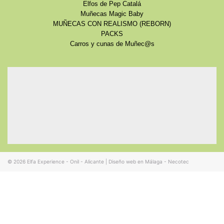
Elfos de Pep Catalá
Muñecas Magic Baby
MUÑECAS CON REALISMO (REBORN)
PACKS
Carros y cunas de Muñec@s
© 2026
Elfa Experience - Onil - Alicante
|
Diseño web en Málaga - Necotec