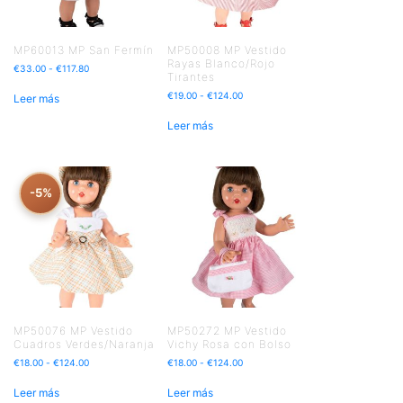
MP60013 MP San Fermín
MP50008 MP Vestido
Rayas Blanco/Rojo
€
33.00
-
€
117.80
Tirantes
€
19.00
-
€
124.00
Leer más
Leer más
-5%
MP50076 MP Vestido
MP50272 MP Vestido
Cuadros Verdes/Naranja
Vichy Rosa con Bolso
€
18.00
-
€
124.00
€
18.00
-
€
124.00
Leer más
Leer más