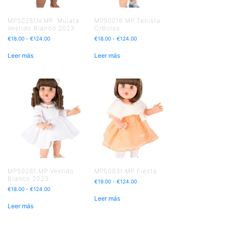
MP50281N MP. Mulata
MP50016 MP Tenista
Vestido Blanco 2023
C/Bolso
€
18.00
-
€
124.00
€
18.00
-
€
124.00
Leer más
Leer más
MP50281 MP Vestido
MP50031 MP Fiesta
Blanco 2023
€
19.00
-
€
124.00
€
18.00
-
€
124.00
Leer más
Leer más