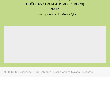
MUÑECAS CON REALISMO (REBORN)
PACKS
Carros y cunas de Muñec@s
© 2026
Elfa Experience - Onil - Alicante
|
Diseño web en Málaga - Necotec