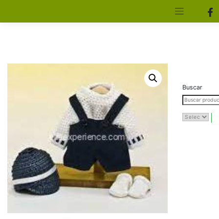
[aws_search_form]
Elfa Experience – Onil – Alicante
Buscar