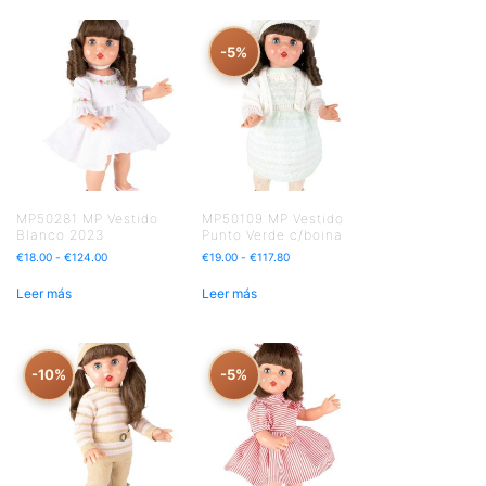
-5%
MP50281 MP Vestido
MP50109 MP Vestido
Blanco 2023
Punto Verde c/boina
€
18.00
-
€
124.00
€
19.00
-
€
117.80
Leer más
Leer más
-10%
-5%