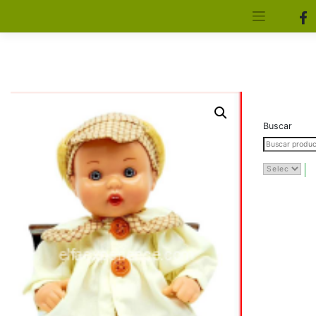
[aws_search_form]
Elfa Experience – Onil – Alicante
Buscar