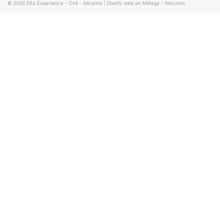
© 2026
Elfa Experience - Onil - Alicante
|
Diseño web en Málaga - Necotec