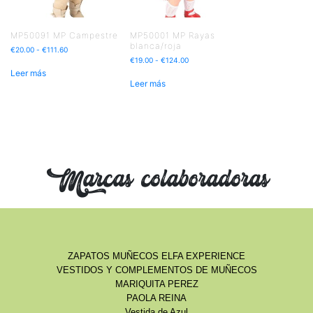
MP50091 MP Campestre
MP50001 MP Rayas
blanca/roja
€
20.00
-
€
111.60
€
19.00
-
€
124.00
Leer más
Leer más
Marcas colaboradoras
ZAPATOS MUÑECOS ELFA EXPERIENCE
VESTIDOS Y COMPLEMENTOS DE MUÑECOS
MARIQUITA PEREZ
PAOLA REINA
Vestida de Azul