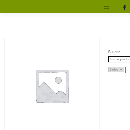
[aws_search_form]
Elfa Experience – Onil – Alicante
Buscar