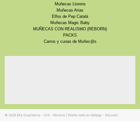
Muñecas Llorens
Muñecas Arias
Elfos de Pep Catalá
Muñecas Magic Baby
MUÑECAS CON REALISMO (REBORN)
PACKS
Carros y cunas de Muñec@s
© 2026
Elfa Experience - Onil - Alicante
|
Diseño web en Málaga - Necotec