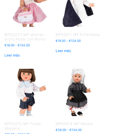
MP50272 MP Vestido
MP50011 MP Enfermera
Vichy Rosa con Bolso
€
19.00
-
€
124.00
€
18.00
-
€
124.00
Leer más
Leer más
MP50075 MP Falda
MP60014 MP Neska
Vaquera
€
39.00
-
€
134.00