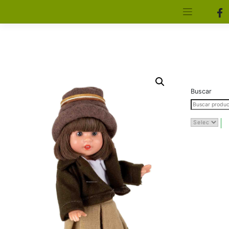
[aws_search_form]
Elfa Experience – Onil – Alicante
Buscar