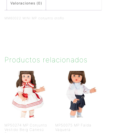
Valoraciones (0)
MM60022 MINI MP conjunto otoño
Productos relacionados
MP50274 MP Conjunto
MP50075 MP Falda
Vestido Beig Canesú
Vaquera