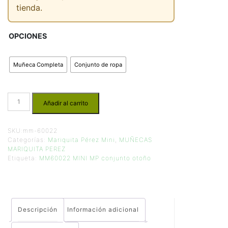
tienda.
OPCIONES
Muñeca Completa
Conjunto de ropa
Añadir al carrito
SKU:
mm-60022
Categorías:
Mariquita Pérez Mini
,
MUÑECAS
MARIQUITA PEREZ
Etiqueta:
MM60022 MINI MP conjunto otoño
Descripción
Información adicional