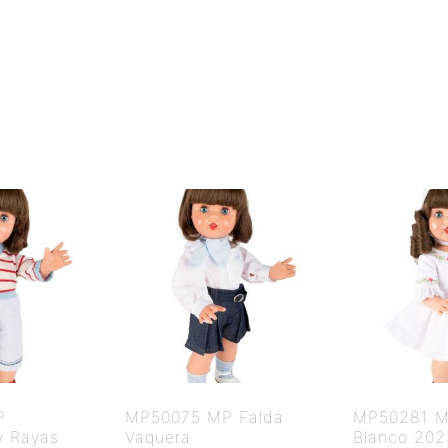
P
MP50075 MP Falda
MP50281 M
y Rayas
Vaquera
Blanco 202