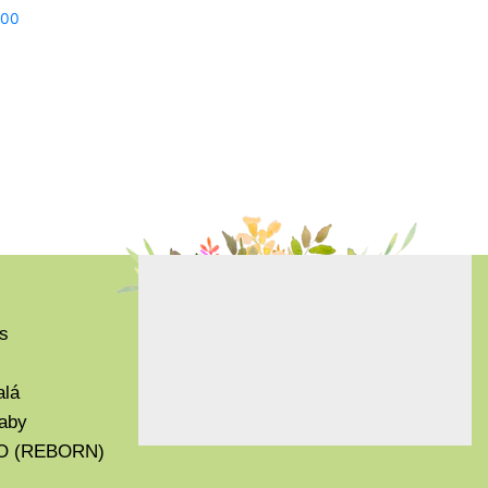
.00
s
alá
aby
O (REBORN)