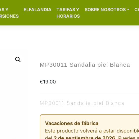
[aws_search_form]
AS Y
ELFALANDIA
TARIFAS Y
SOBRE NOSOTROS
C
– Alicante
RSIONES
HORARIOS
MP30011 Sandalia piel Blanca
€
19.00
MP30011 Sandalia piel Blanca
Vacaciones de fábrica
Este producto volverá a estar disponible
del
2 de septiembre de 2026
. Puedes 