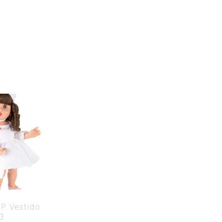
P Vestido
3