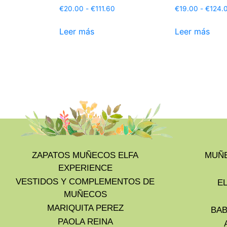
€
20.00
-
€
111.60
€
19.00
-
€
124.
Leer más
Leer más
ZAPATOS MUÑECOS ELFA
MUÑE
EXPERIENCE
VESTIDOS Y COMPLEMENTOS DE
E
MUÑECOS
MARIQUITA PEREZ
BAB
PAOLA REINA