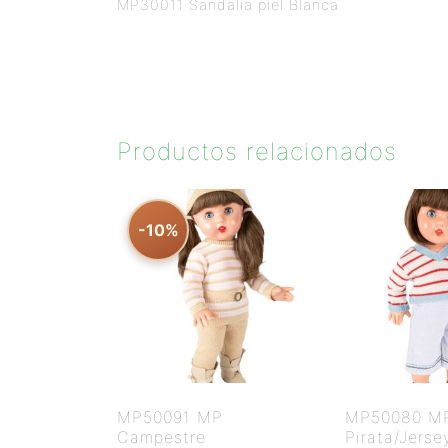
MP30011 Sandalia piel Blanca
Productos relacionados
-10%
MP50091 MP
MP50080 M
Campestre
Pirata/Jerse