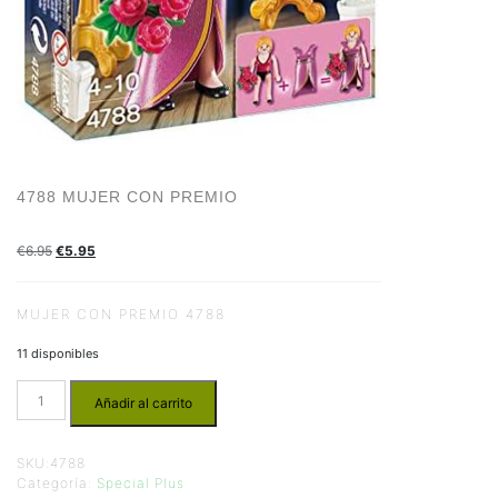
4788 MUJER CON PREMIO
€
6.95
€
5.95
MUJER CON PREMIO 4788
11 disponibles
Añadir al carrito
SKU:
4788
Categoría:
Special Plus