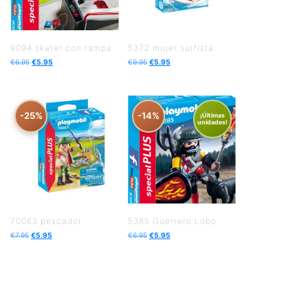
9094 skater con rampa
5372 mujer surfista
€
6.95
€
5.95
€
9.95
€
5.95
-25%
-14%
¡Últimas
unidades!
70063 pescador
5385 Guerrero Lobo
€
7.95
€
5.95
€
6.95
€
5.95