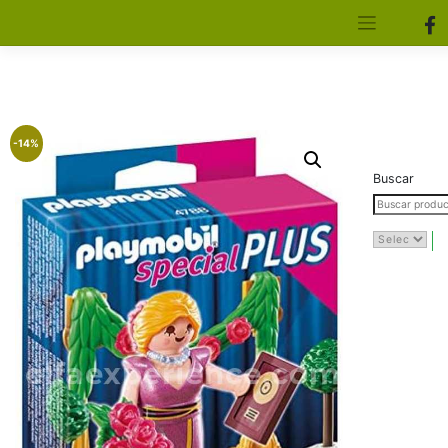
[aws_search_form]
Elfa Experience – Onil – Alicante
-14%
Buscar