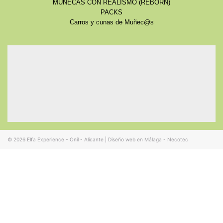
MUÑECAS CON REALISMO (REBORN)
PACKS
Carros y cunas de Muñec@s
© 2026
Elfa Experience - Onil - Alicante
|
Diseño web en Málaga - Necotec