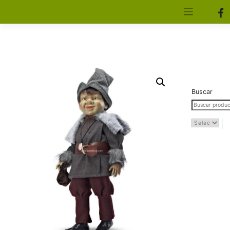
[aws_search_form]
Elfa Experience – Onil – Alicante
Buscar