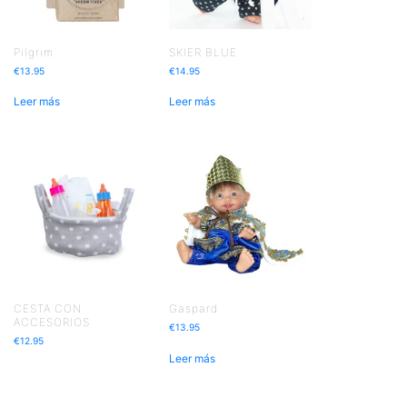
Pilgrim
SKIER BLUE
€
13.95
€
14.95
Leer más
Leer más
CESTA CON
Gaspard
ACCESORIOS
€
13.95
€
12.95
Leer más