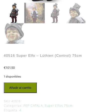
40516 Super Elfo – Lúthien (Control) 75cm
€
101.50
1 disponibles
Añadir al carrito
SKU:
40516
Categorías:
PEP CATALA
,
Super Elfos 75cm
Etiqueta:
4