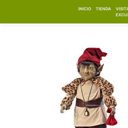
INICIO
TIENDA
VISIT
Elfa Experience – Onil 
EXCU