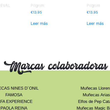
IEVAL
Pilgrim
Pilgrim
€
13.95
€
13.95
Leer más
Leer más
Marcas colaboradoras
CAS NINES D´ONIL
Muñecas Lloren
FAMOSA
Muñecas Arias
LFA EXPERIENCE
Elfos de Pep Cat
PAOLA REINA
Muñecas Magic B