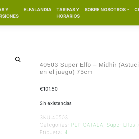
[aws_search_form]
AS Y
ELFALANDIA
TARIFAS Y
SOBRE NOSOTROS
C
– Alicante
RSIONES
HORARIOS
40503 Super Elfo – Midhir (Astuc
en el juego) 75cm
€
101.50
Sin existencias
SKU:
40503
Categorías:
PEP CATALA
,
Super Elfos
Etiqueta:
4