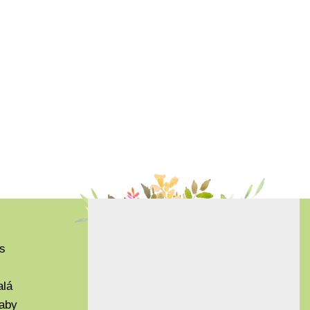
s
alá
aby