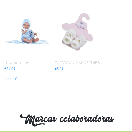
Newborn boy
ZAPATOS y CALCETINES
€
34.95
€
5.95
Leer más
Marcas colaboradoras