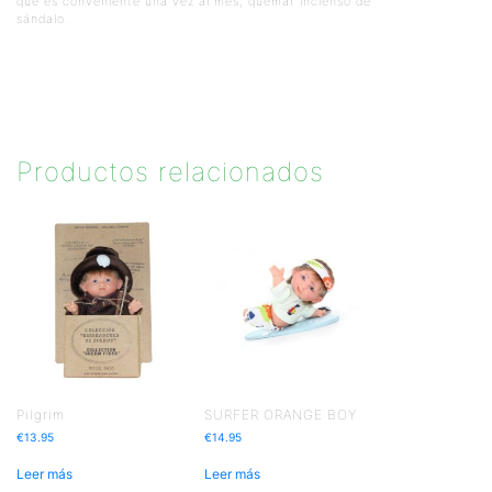
que es conveniente una vez al mes, quemar incienso de
sándalo.
Productos relacionados
Pilgrim
SURFER ORANGE BOY
€
13.95
€
14.95
Leer más
Leer más