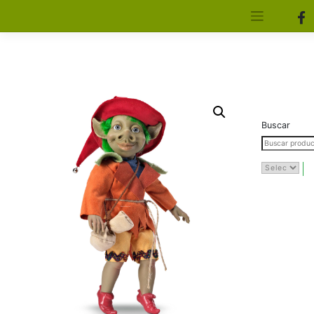
[aws_search_form]
Elfa Experience – Onil – Alicante
Buscar