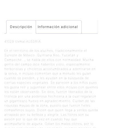
Descripción
Información adicional
41029 Uxmal ALEGRÍA.
En el territorio de los aluches, tradicionalmente el
Sureste de México: Quintana Roo, Yucatán y
Campeche…, se habla de ellos con normalidad. Mucha
gente del campo dice haberlos visto, especialmente
herboristas y chicleros acostumbrados a adentrarse en
la selva, e incluso comentan que a menudo les guían
cuando se pierden, y les ayudan en la búsqueda de
ciertas especies vegetales. Se parecen a los niños pues
les gusta reír y juguetear entre ellos incluso con quienes
les están observando. Se dice, fueron liberados de la
tristeza por una poderosa hechicera a la cual regalaron
un gigantesco huevo en agradecimiento. Cuidan de las
riquezas mayas de la zona, puesto que fueron fieles
compañeros suyos. Dicen que quien llega a verles queda
atrapado por su belleza y alegría. Las flores son su
pasión por lo que de vez en cuando hay que
acompañarlo de alguna. Odian los malos olores, por lo