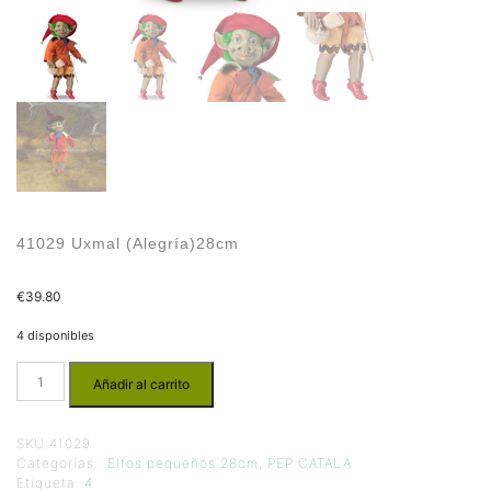
41029 Uxmal (Alegría)28cm
€
39.80
4 disponibles
Añadir al carrito
SKU:
41029
Categorías:
.Elfos pequeños 28cm
,
PEP CATALA
Etiqueta:
4