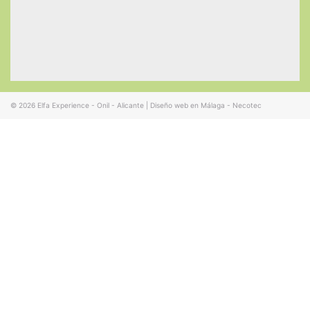
© 2026
Elfa Experience - Onil - Alicante
|
Diseño web en Málaga - Necotec