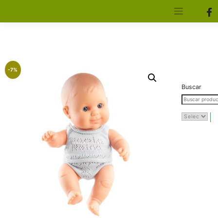
[aws_search_form]
Elfa Experience – Onil – Alicante
-7%
Buscar