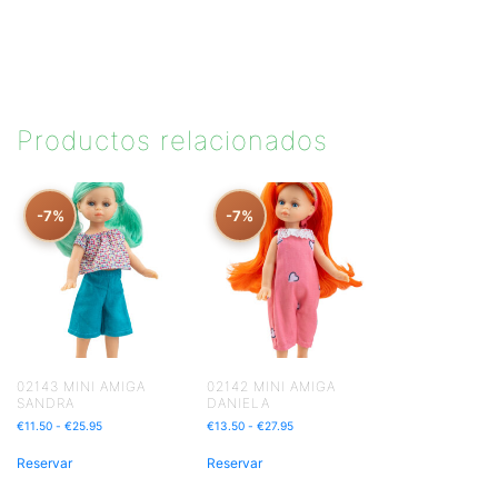
Productos relacionados
-7%
-7%
02143 MINI AMIGA
02142 MINI AMIGA
SANDRA
DANIELA
€
11.50
-
€
25.95
€
13.50
-
€
27.95
Reservar
Reservar