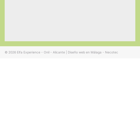
© 2026
Elfa Experience - Onil - Alicante
|
Diseño web en Málaga - Necotec