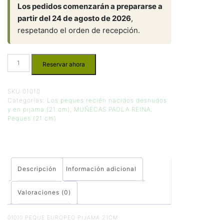
Los pedidos comenzarán a prepararse a
partir del 24 de agosto de 2026
,
respetando el orden de recepción.
Reservar ahora
SKU:
01010
Categorías:
Los peques recién nacidos desnudos
y en pijama (21 cm)
,
MUÑECAS PAOLA REINA
,
Peques (21 cm)
Descripción
Información adicional
Valoraciones (0)
01010 PEQUE EUROPEO PIJAMA 21CM