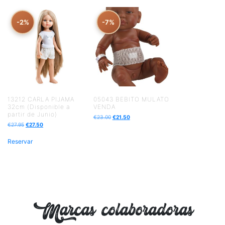
-2%
-7%
13212 CARLA PIJAMA
05043 BEBITO MULATO
32cm (Disponible a
VENDA
partir de Junio)
€
23.00
€
21.50
€
27.95
€
27.50
Reservar
Marcas colaboradoras